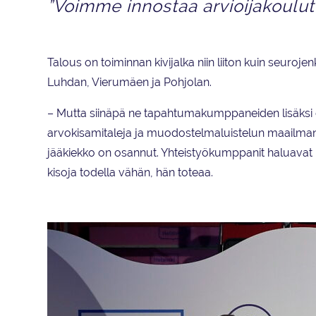
”Voimme innostaa arvioijakoulu
Talous on toiminnan kivijalka niin liiton kuin seuroje
Luhdan, Vierumäen ja Pohjolan.
– Mutta siinäpä ne tapahtumakumppaneiden lisäksi 
arvokisamitaleja ja muodostelmaluistelun maailmanm
jääkiekko on osannut. Yhteistyökumppanit haluavat nä
kisoja todella vähän, hän toteaa.