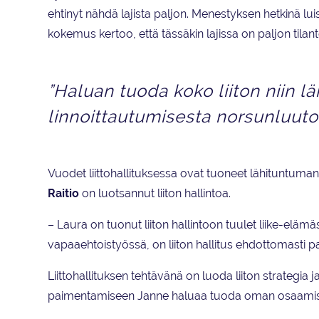
ehtinyt nähdä lajista paljon. Menestyksen hetkinä 
kokemus kertoo, että tässäkin lajissa on paljon tilant
”Haluan tuoda koko liiton niin läh
linnoittautumisesta norsunluutor
Vuodet liittohallituksessa ovat tuoneet lähituntuma
Raitio
on luotsannut liiton hallintoa.
– Laura on tuonut liiton hallintoon tuulet liike-elämä
vapaaehtoistyössä, on liiton hallitus ehdottomasti pa
Liittohallituksen tehtävänä on luoda liiton strategia
paimentamiseen Janne haluaa tuoda oman osaami