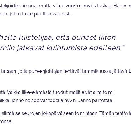
luistelijoiden riemua, mutta viime vuosina myös tuskaa. Häne
eita, joihin tulee puuttua vahvasti.
elle luistelijaa, että puheet liiton
niin jatkavat kuihtumista edelleen.”
n tapaan, jolla puheenjohtajan tehtävät tammikuussa jättävä
L
stä. Vaikka liike-elämästä tuodut mallit eivät aina toimi
ikka, jonne ne sopivat todella hyvin, Janne painottaa.
 ja siirtää se seurojen jokapäiväiseen toimintaan. Tämän tehtäv
sensa.