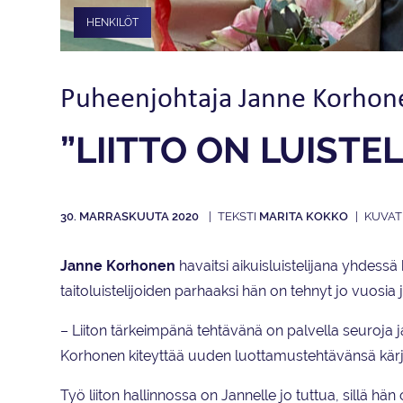
HENKILÖT
Puheenjohtaja Janne Korhon
”LIITTO ON LUISTE
30. MARRASKUUTA 2020
MARITA KOKKO
Janne
Korhonen
havaitsi aikuisluistelijana yhdessä 
taitoluistelijoiden parhaaksi hän on tehnyt jo vuosia 
– Liiton tärkeimpänä tehtävänä on palvella seuroja ja
Korhonen kiteyttää uuden luottamustehtävänsä kärj
Työ liiton hallinnossa on Jannelle jo tuttua, sillä hä