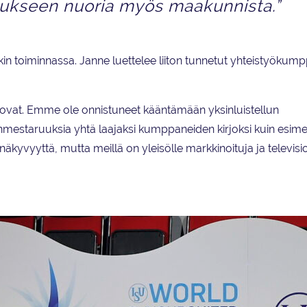
tukseen nuoria myös maakunnista.”
nkin toiminnassa. Janne luettelee liiton tunnetut yhteistyökump
ovat. Emme ole onnistuneet kääntämään yksinluistellun
estaruuksia yhtä laajaksi kumppaneiden kirjoksi kuin esimer
kyvyyttä, mutta meillä on yleisölle markkinoituja ja televisio