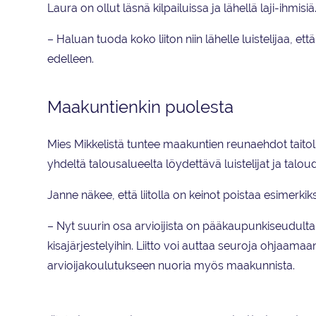
Laura on ollut läsnä kilpailuissa ja lähellä laji-ihmisi
– Haluan tuoda koko liiton niin lähelle luistelijaa, et
edelleen.
Maakuntienkin puolesta
Mies Mikkelistä tuntee maakuntien reunaehdot taitolu
yhdeltä talousalueelta löydettävä luistelijat ja talou
Janne näkee, että liitolla on keinot poistaa esimerkiksi
– Nyt suurin osa arvioijista on pääkaupunkiseudulta,
kisajärjestelyihin. Liitto voi auttaa seuroja ohjaamaa
arvioijakoulutukseen nuoria myös maakunnista.