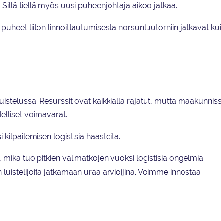
ä. Sillä tiellä myös uusi puheenjohtaja aikoo jatkaa.
tä puheet liiton linnoittautumisesta norsunluutorniin jatkavat k
istelussa. Resurssit ovat kaikkialla rajatut, mutta maakunnis
delliset voimavarat.
 kilpailemisen logistisia haasteita.
 mikä tuo pitkien välimatkojen vuoksi logistisia ongelmia
n luistelijoita jatkamaan uraa arvioijina. Voimme innostaa