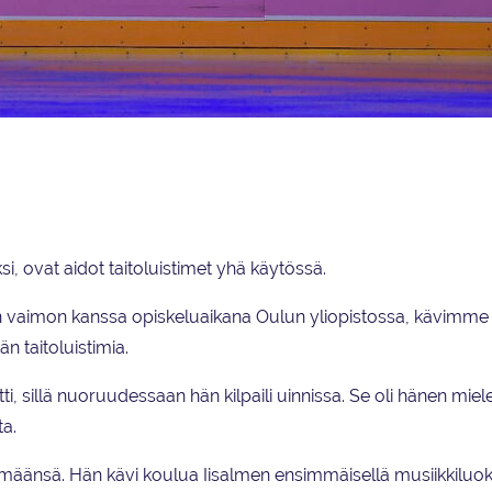
issa. Kilta-kvartetti lauloi Maamme-laulun.
si, ovat aidot taitoluistimet yhä käytössä.
naan vaimon kanssa opiskeluaikana Oulun yliopistossa, kävimm
n taitoluistimia.
ti, sillä nuoruudessaan hän kilpaili uinnissa. Se oli hänen mie
ta.
ämäänsä. Hän kävi koulua Iisalmen ensimmäisellä musiikkiluoka