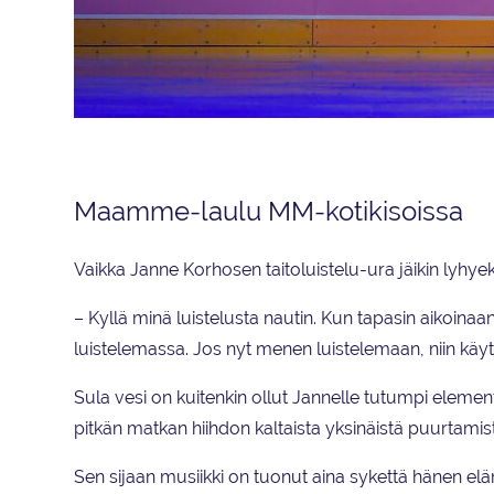
Janne Korhonen esiintyi Muodostelmaluistelun MM-kilpailujen avajais
Maamme-laulu MM-kotikisoissa
Vaikka Janne Korhosen taitoluistelu-ura jäikin lyhyek
– Kyllä minä luistelusta nautin. Kun tapasin aikoi
luistelemassa. Jos nyt menen luistelemaan, niin käytä
Sula vesi on kuitenkin ollut Jannelle tutumpi element
pitkän matkan hiihdon kaltaista yksinäistä puurtamis
Sen sijaan musiikki on tuonut aina sykettä hänen el