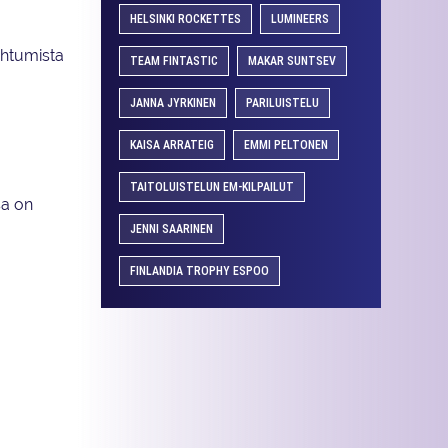
HELSINKI ROCKETTES
LUMINEERS
uihtumista
TEAM FINTASTIC
MAKAR SUNTSEV
JANNA JYRKINEN
PARILUISTELU
KAISA ARRATEIG
EMMI PELTONEN
TAITOLUISTELUN EM-KILPAILUT
sa on
JENNI SAARINEN
FINLANDIA TROPHY ESPOO