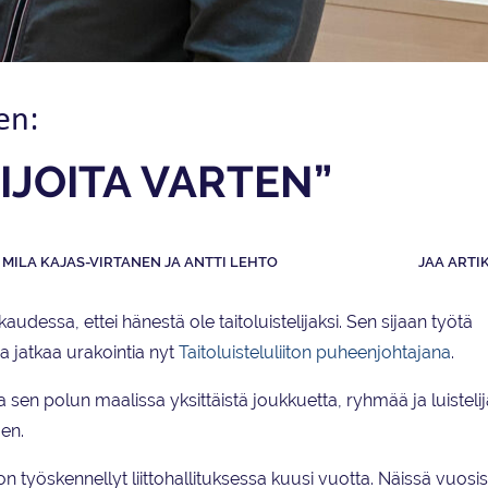
en:
LIJOITA VARTEN”
MILA KAJAS-VIRTANEN JA ANTTI LEHTO
JAA ARTI
kaudessa, ettei hänestä ole taitoluistelijaksi. Sen sijaan työtä
ja jatkaa urakointia nyt
Taitoluisteluliiton puheenjohtajana
.
 sen polun maalissa yksittäistä joukkuetta, ryhmää ja luisteli
en.
n on työskennellyt liittohallituksessa kuusi vuotta. Näissä vuos