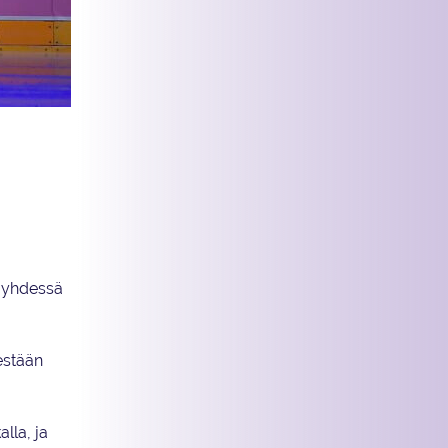
e yhdessä
lestään
lla, ja