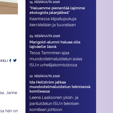
15. KESÄKUUTA 2026
"Haluamme pienentää lajimme
ekologista jalanjälkeä"
Kaarinassa kilpailupukuja
kierrätetään ja tuunataan
25. KESÄKUUTA 2026
Marigold-alumni haluaa olla
lajiväelle läsnä
Tessa Tamminen ajaa
muodostelma­luistelun asiaa
KKELI
ISU:n urheilija­komissiossa
12. KESÄKUUTA 2026
Ida Hellström jatkaa
muodostelmaluistelun teknisessä
komiteassa
jaa, Janne
Leena Laaksonen yksin- ja
pariluistelun ISU:n teknisen
komitean johtoon
issa hän on