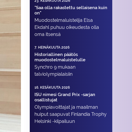
23. KESÄKUUTA 2026
"Saa olla rakastettu sellaisena kuin
on"
Muodostelma­luistelija Elsa
Ekdahl puhuu oikeudesta olla
oma itsensä
7. HEINÄKUUTA 2026
Historiallinen päätös
muodostelmaluistelulle
Synchro 9 mukaan
talviolympialaisiin
16. KESÄKUUTA 2026
ISU nimesi Grand Prix -sarjan
osallistujat
Olympiavoittajat ja maailman
huiput saapuvat Finlandia Trophy
Helsinki -kilpailuun