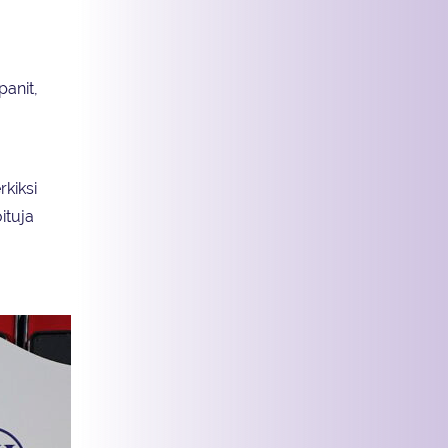
panit,
kiksi
ituja