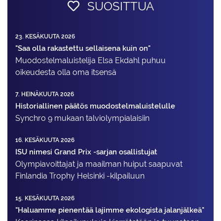
SUOSITTUA
23. KESÄKUUTA 2026
"Saa olla rakastettu sellaisena kuin on"
Muodostelma­luistelija Elsa Ekdahl puhuu
oikeudesta olla oma itsensä
7. HEINÄKUUTA 2026
Historiallinen päätös muodostelmaluistelulle
Synchro 9 mukaan talviolympialaisiin
16. KESÄKUUTA 2026
ISU nimesi Grand Prix -sarjan osallistujat
Olympiavoittajat ja maailman huiput saapuvat
Finlandia Trophy Helsinki -kilpailuun
15. KESÄKUUTA 2026
"Haluamme pienentää lajimme ekologista jalanjälkeä"