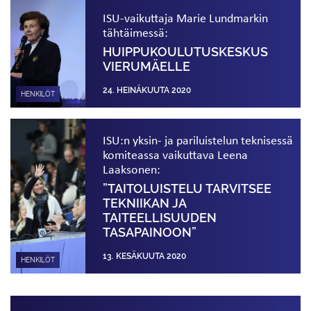
ISU-vaikuttaja Marie Lundmarkin
tähtäimessä:
HUIPPUKOULUTUSKESKUS
VIERUMÄELLE
24. HEINÄKUUTA 2020
HENKILÖT
ISU:n yksin- ja pariluistelun teknisessä
komiteassa vaikuttava Leena
Laaksonen:
”TAITOLUISTELU TARVITSEE
TEKNIIKAN JA
TAITEELLISUUDEN
TASAPAINOON”
13. KESÄKUUTA 2020
HENKILÖT