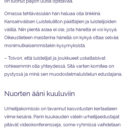
on tuonut paljon uutta opittavaa.
Omassa tehtävässään hän haluaa olla linkkinä
Kansainvälisen Luisteluliiton päättäjien ja luistelijoiden
välillä. Niin pientä asiaa ei ole, jota häneltä ei voi kysyä.
Oikeustieteen maisterina hänellä on kykyä ottaa selvää
monimutkaisemmistakin kysymyksistä.
– Toivon, että luistelijat ja joukkueet uskaltaisivat
rohkeammin olla yhteydessä. Sitä varten komitea on
pystyssä ja minä sen muodostelmaluistelun edustajana.
Nuorten ääni kuuluviin
Urheilijakomissio on tavannut kasvotusten kertaalleen
viime kesänä. Parin kuukauden välein urheilijaedustajat
pitävät videokonferensseja, some-ryhmissä vaihdetaan