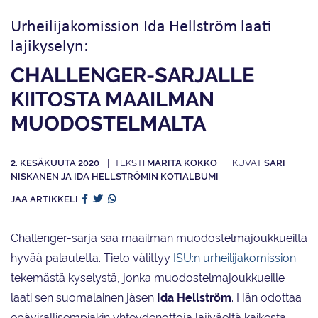
Urheilijakomission Ida Hellström laati
lajikyselyn:
CHALLENGER-SARJALLE
KIITOSTA MAAILMAN
MUODOSTELMALTA
2. KESÄKUUTA 2020
MARITA KOKKO
SARI
NISKANEN JA IDA HELLSTRÖMIN KOTIALBUMI
JAA ARTIKKELI
Challenger-sarja saa maailman muodostelmajoukkueilta
hyvää palautetta. Tieto välittyy
ISU:n urheilijakomission
tekemästä kyselystä, jonka muodostelmajoukkueille
laati sen suomalainen jäsen
Ida Hellström
. Hän odottaa
epävirallisempiakin yhteydenottoja lajiväeltä kaikesta,