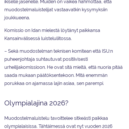
ikiselle jäsenelle. Muiden on vaikea hahmottaa, että
muodostelmaluistelijat vastaavatkin kysymyksiin
joukkueena.
Komissio on Idan mielestä löytänyt paikkansa
Kansainvälisessä luisteluliitossa.
– Sekä muodostelman teknisen komitean että ISU:n
puheenjohtaja suhtautuvat positiivisesti
urheilijakomissioon. He ovat sitä mieltä, että nuoria pitää
saada mukaan päätöksentekoon. Mitä enemmän
porukkaa on ajamassa lajin asiaa, sen parempi.
Olympialajina 2026?
Muodostelmaluistelu tavoittelee sitkeästi paikkaa
olympialaisissa. Tähtäimessä ovat nyt vuoden 2026