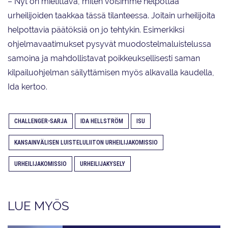
– Nyt on mietittävä, miten voisimme helpottaa
urheilijoiden taakkaa tässä tilanteessa. Joitain urheilijoita
helpottavia päätöksiä on jo tehtykin. Esimerkiksi
ohjelmavaatimukset pysyvät muodostelmaluistelussa
samoina ja mahdollistavat poikkeuksellisesti saman
kilpailuohjelman säilyttämisen myös alkavalla kaudella,
Ida kertoo.
CHALLENGER-SARJA
IDA HELLSTRÖM
ISU
KANSAINVÄLISEN LUISTELULIITON URHEILIJAKOMISSIO
URHEILIJAKOMISSIO
URHEILIJAKYSELY
LUE MYÖS