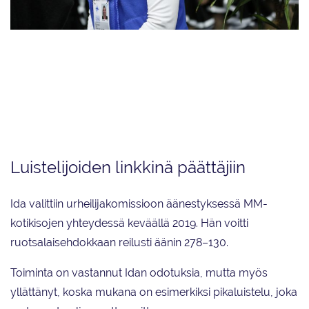
Ida Hellström valittiin äänestyksellä Kansainvälisen Luisteluliiton
urheilijakomissioon muodostelmaluistelun MM-kilpailuissa Helsingissä
viime keväänä. Hänen piti tänä keväänä osallistua muodostelmaluistelun
MM-kisoihin Lake Placidissa ja ISU-kongressiin sen jälkeen. Aikeet menivät
myttyyn koronaviruksen vuoksi, ja edustustehtävät vaihtuivat lomaan
kotisohvalla.
Luistelijoiden linkkinä päättäjiin
Ida valittiin urheilijakomissioon äänestyksessä MM-
kotikisojen yhteydessä keväällä 2019. Hän voitti
ruotsalaisehdokkaan reilusti äänin 278–130.
Toiminta on vastannut Idan odotuksia, mutta myös
yllättänyt, koska mukana on esimerkiksi pikaluistelu, joka