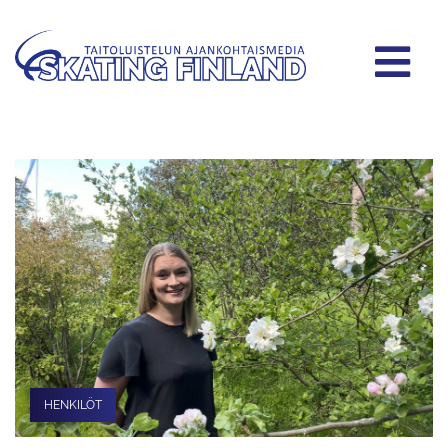
HENKILÖT