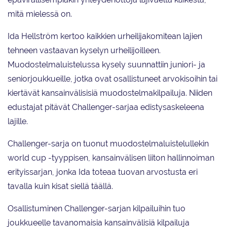
mitä mielessä on.
Ida Hellström kertoo kaikkien urheilijakomitean lajien
tehneen vastaavan kyselyn urheilijoilleen.
Muodostelmaluistelussa kysely suunnattiin juniori- ja
seniorjoukkueille, jotka ovat osallistuneet arvokisoihin tai
kiertävät kansainvälisisiä muodostelmakilpailuja. Niiden
edustajat pitävät Challenger-sarjaa edistysaskeleena
lajille.
Challenger-sarja on tuonut muodostelmaluistelullekin
world cup -tyyppisen, kansainvälisen liiton hallinnoiman
erityissarjan, jonka Ida toteaa tuovan arvostusta eri
tavalla kuin kisat siellä täällä.
Osallistuminen Challenger-sarjan kilpailuihin tuo
joukkueelle tavanomaisia kansainvälisiä kilpailuja