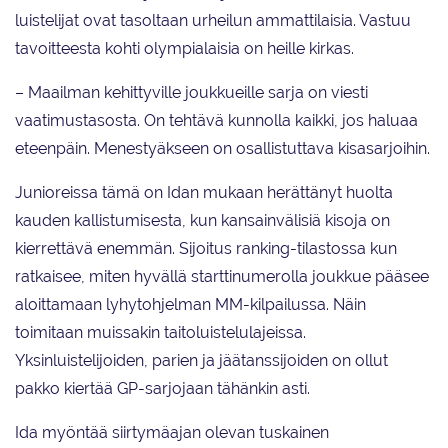
luistelijat ovat tasoltaan urheilun ammattilaisia. Vastuu
tavoitteesta kohti olympialaisia on heille kirkas.
– Maailman kehittyville joukkueille sarja on viesti
vaatimustasosta. On tehtävä kunnolla kaikki, jos haluaa
eteenpäin. Menestyäkseen on osallistuttava kisasarjoihin.
Junioreissa tämä on Idan mukaan herättänyt huolta
kauden kallistumisesta, kun kansainvälisiä kisoja on
kierrettävä enemmän. Sijoitus ranking-tilastossa kun
ratkaisee, miten hyvällä starttinumerolla joukkue pääsee
aloittamaan lyhytohjelman MM-kilpailussa. Näin
toimitaan muissakin taitoluistelulajeissa.
Yksinluistelijoiden, parien ja jäätanssijoiden on ollut
pakko kiertää GP-sarjojaan tähänkin asti.
Ida myöntää siirtymäajan olevan tuskainen