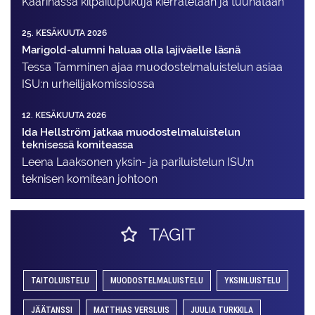
Kaarinassa kilpailupukuja kierrätetään ja tuunataan
25. KESÄKUUTA 2026
Marigold-alumni haluaa olla lajiväelle läsnä
Tessa Tamminen ajaa muodostelma­luistelun asiaa
ISU:n urheilija­komissiossa
12. KESÄKUUTA 2026
Ida Hellström jatkaa muodostelmaluistelun
teknisessä komiteassa
Leena Laaksonen yksin- ja pariluistelun ISU:n
teknisen komitean johtoon
TAGIT
TAITOLUISTELU
MUODOSTELMALUISTELU
YKSINLUISTELU
JÄÄTANSSI
MATTHIAS VERSLUIS
JUULIA TURKKILA