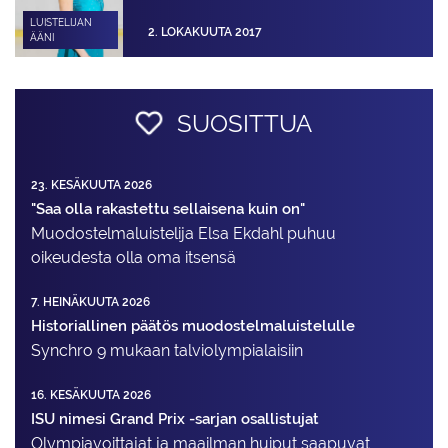
LUISTELIJAN
2. LOKAKUUTA 2017
ÄÄNI
SUOSITTUA
23. KESÄKUUTA 2026
"Saa olla rakastettu sellaisena kuin on"
Muodostelma­luistelija Elsa Ekdahl puhuu
oikeudesta olla oma itsensä
7. HEINÄKUUTA 2026
Historiallinen päätös muodostelmaluistelulle
Synchro 9 mukaan talviolympialaisiin
16. KESÄKUUTA 2026
ISU nimesi Grand Prix -sarjan osallistujat
Olympiavoittajat ja maailman huiput saapuvat