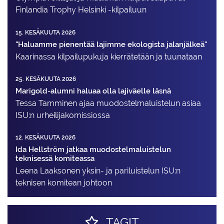
Finlandia Trophy Helsinki -kilpailuun
15. KESÄKUUTA 2026
"Haluamme pienentää lajimme ekologista jalanjälkeä"
Kaarinassa kilpailupukuja kierrätetään ja tuunataan
25. KESÄKUUTA 2026
Marigold-alumni haluaa olla lajiväelle läsnä
Tessa Tamminen ajaa muodostelma­luistelun asiaa
ISU:n urheilija­komissiossa
12. KESÄKUUTA 2026
Ida Hellström jatkaa muodostelmaluistelun
teknisessä komiteassa
Leena Laaksonen yksin- ja pariluistelun ISU:n
teknisen komitean johtoon
TAGIT