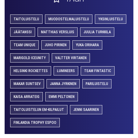
TAITOLUISTELU
MUODOSTELMALUISTELU
YKSINLUISTELU
JÄÄTANSSI
MATTHIAS VERSLUIS
JUULIA TURKKILA
TEAM UNIQUE
JUHO PIRINEN
YUKA ORIHARA
MARIGOLD ICEUNITY
VALTTER VIRTANEN
HELSINKI ROCKETTES
LUMINEERS
TEAM FINTASTIC
MAKAR SUNTSEV
JANNA JYRKINEN
PARILUISTELU
KAISA ARRATEIG
EMMI PELTONEN
TAITOLUISTELUN EM-KILPAILUT
JENNI SAARINEN
FINLANDIA TROPHY ESPOO