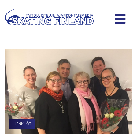
HENKILÖT