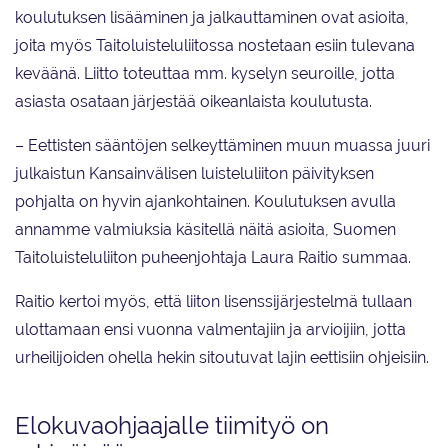
koulutuksen lisääminen ja jalkauttaminen ovat asioita,
joita myös Taitoluisteluliitossa nostetaan esiin tulevana
keväänä. Liitto toteuttaa mm. kyselyn seuroille, jotta
asiasta osataan järjestää oikeanlaista koulutusta.
– Eettisten sääntöjen selkeyttäminen muun muassa juuri
julkaistun Kansainvälisen luisteluliiton päivityksen
pohjalta on hyvin ajankohtainen. Koulutuksen avulla
annamme valmiuksia käsitellä näitä asioita, Suomen
Taitoluisteluliiton puheenjohtaja Laura Raitio summaa.
Raitio kertoi myös, että liiton lisenssijärjestelmä tullaan
ulottamaan ensi vuonna valmentajiin ja arvioijiin, jotta
urheilijoiden ohella hekin sitoutuvat lajin eettisiin ohjeisiin.
Elokuvaohjaajalle tiimityö on