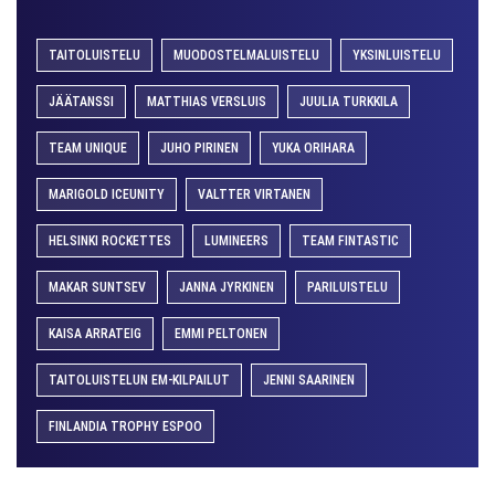
TAITOLUISTELU
MUODOSTELMALUISTELU
YKSINLUISTELU
JÄÄTANSSI
MATTHIAS VERSLUIS
JUULIA TURKKILA
TEAM UNIQUE
JUHO PIRINEN
YUKA ORIHARA
MARIGOLD ICEUNITY
VALTTER VIRTANEN
HELSINKI ROCKETTES
LUMINEERS
TEAM FINTASTIC
MAKAR SUNTSEV
JANNA JYRKINEN
PARILUISTELU
KAISA ARRATEIG
EMMI PELTONEN
TAITOLUISTELUN EM-KILPAILUT
JENNI SAARINEN
FINLANDIA TROPHY ESPOO