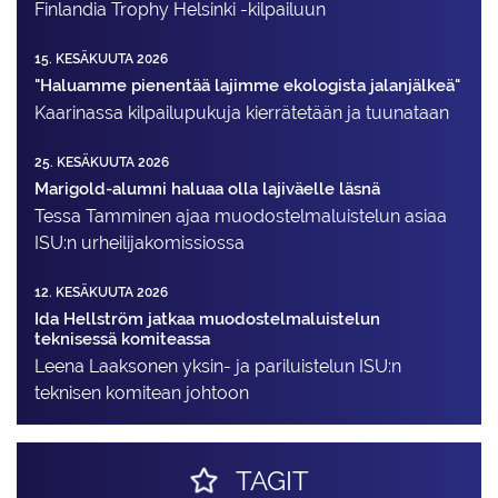
Finlandia Trophy Helsinki -kilpailuun
15. KESÄKUUTA 2026
"Haluamme pienentää lajimme ekologista jalanjälkeä"
Kaarinassa kilpailupukuja kierrätetään ja tuunataan
25. KESÄKUUTA 2026
Marigold-alumni haluaa olla lajiväelle läsnä
Tessa Tamminen ajaa muodostelma­luistelun asiaa
ISU:n urheilija­komissiossa
12. KESÄKUUTA 2026
Ida Hellström jatkaa muodostelmaluistelun
teknisessä komiteassa
Leena Laaksonen yksin- ja pariluistelun ISU:n
teknisen komitean johtoon
TAGIT