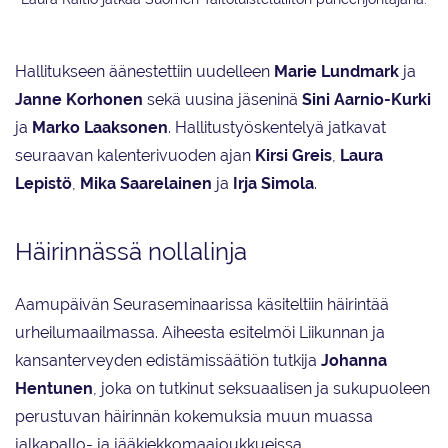
Hallitukseen äänestettiin uudelleen
Marie Lundmark
ja
Janne Korhonen
sekä uusina jäseninä
Sini Aarnio-Kurki
ja
Marko Laaksonen
. Hallitustyöskentelyä jatkavat
seuraavan kalenterivuoden ajan
Kirsi Greis
,
Laura
Lepistö
,
Mika Saarelainen
ja
Irja Simola
.
Häirinnässä nollalinja
Aamupäivän Seuraseminaarissa käsiteltiin häirintää
urheilumaailmassa. Aiheesta esitelmöi Liikunnan ja
kansanterveyden edistämissäätiön tutkija
Johanna
Hentunen
, joka on tutkinut seksuaalisen ja sukupuoleen
perustuvan häirinnän kokemuksia muun muassa
jalkapallo- ja jääkiekkomaajoukkueissa.