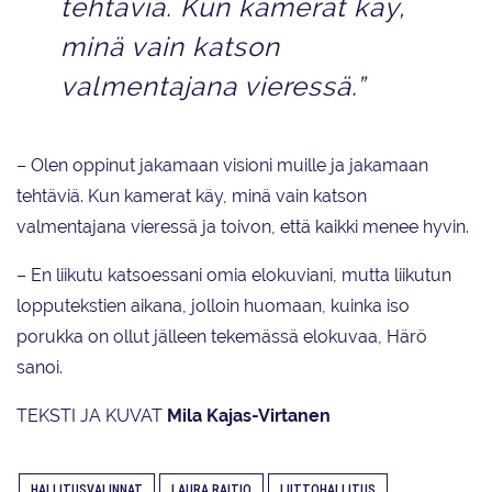
tehtäviä. Kun kamerat käy,
minä vain katson
valmentajana vieressä.”
– Olen oppinut jakamaan visioni muille ja jakamaan
tehtäviä. Kun kamerat käy, minä vain katson
valmentajana vieressä ja toivon, että kaikki menee hyvin.
– En liikutu katsoessani omia elokuviani, mutta liikutun
lopputekstien aikana, jolloin huomaan, kuinka iso
porukka on ollut jälleen tekemässä elokuvaa, Härö
sanoi.
TEKSTI JA KUVAT
Mila Kajas-Virtanen
HALLITUSVALINNAT
LAURA RAITIO
LIITTOHALLITUS