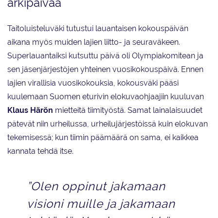
arkipäivää
Taitoluisteluväki tutustui lauantaisen kokouspäivän
aikana myös muiden lajien liitto- ja seuraväkeen.
Superlauantaiksi kutsuttu päivä oli Olympiakomitean ja
sen jäsenjärjestöjen yhteinen vuosikokouspäivä. Ennen
lajien virallisia vuosikokouksia, kokousväki pääsi
kuulemaan Suomen eturivin elokuvaohjaajiin kuuluvan
Klaus Härön
mietteitä tiimityöstä. Samat lainalaisuudet
pätevät niin urheilussa, urheilujärjestöissä kuin elokuvan
tekemisessä; kun tiimin päämäärä on sama, ei kaikkea
kannata tehdä itse.
”Olen oppinut jakamaan
visioni muille ja jakamaan