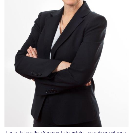
Laura Raitio jatkaa Suomen Taitoluisteluliiton puheenjohtajana.