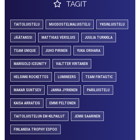
TAGIT
TAITOLUISTELU
MUODOSTELMALUISTELU
YKSINLUISTELU
JÄÄTANSSI
MATTHIAS VERSLUIS
JUULIA TURKKILA
TEAM UNIQUE
JUHO PIRINEN
YUKA ORIHARA
MARIGOLD ICEUNITY
VALTTER VIRTANEN
HELSINKI ROCKETTES
LUMINEERS
TEAM FINTASTIC
MAKAR SUNTSEV
JANNA JYRKINEN
PARILUISTELU
KAISA ARRATEIG
EMMI PELTONEN
TAITOLUISTELUN EM-KILPAILUT
JENNI SAARINEN
FINLANDIA TROPHY ESPOO