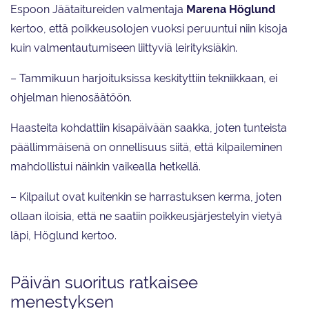
Espoon Jäätaitureiden valmentaja
Marena Höglund
kertoo, että poikkeusolojen vuoksi peruuntui niin kisoja
kuin valmentautumiseen liittyviä leirityksiäkin.
– Tammikuun harjoituksissa keskityttiin tekniikkaan, ei
ohjelman hienosäätöön.
Haasteita kohdattiin kisapäivään saakka, joten tunteista
päällimmäisenä on onnellisuus siitä, että kilpaileminen
mahdollistui näinkin vaikealla hetkellä.
– Kilpailut ovat kuitenkin se harrastuksen kerma, joten
ollaan iloisia, että ne saatiin poikkeusjärjestelyin vietyä
läpi, Höglund kertoo.
Päivän suoritus ratkaisee
menestyksen