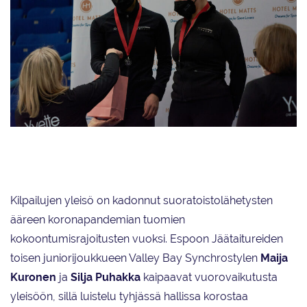
Silja Puhakan (vas.) ja Maija Kurosen joukkue Valley Bay Synchrostyle
sijoittui junioreiden toisen lohkon kilpailussa hopealle.
Kilpailujen yleisö on kadonnut suoratoistolähetysten
ääreen koronapandemian tuomien
kokoontumisrajoitusten vuoksi. Espoon Jäätaitureiden
toisen juniorijoukkueen Valley Bay Synchrostylen
Maija
Kuronen
ja
Silja
Puhakka
kaipaavat vuorovaikutusta
yleisöön, sillä luistelu tyhjässä hallissa korostaa