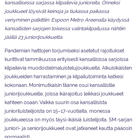
kansallisessa sarjassa kilpailevia junioreita. Onneksi
joukkueet löysivät keinoja ja tiukassa paikassa
venyminen palkittiin: Espoon Metro Areenalla käydyssä
kansallisten sarjojen toisessa valintakilpailussa nähtiin
jäällä 23 juniorijoukkuetta.
Pandemian haittojen torjumiseksi asetetut rajoitukset
kurittivat tammikuussa erityisesti kansallisissa sarjoissa
kilpailevia muodostelmaluistelujoukkueita. Aikuisikäisten
joukkueiden harrastaminen ja kilpailutoiminta katkesi
kokonaan. Monimutkaisin tilanne osui kansallisille
juniorijoukkueille, joissa ikärajoitus leikkasi joukkueet
kahteen osaan. Vaikka suurin osa kansallisista
junioriluistelijoista on 15–17-vuotiaita, monessa
joukkueessa on myös täysi-ikäisiä luistelijoita. SM-sarjan
juniori- ja seniorijoukkueet ovat jatkaneet kautta pääosin
normaalisti.