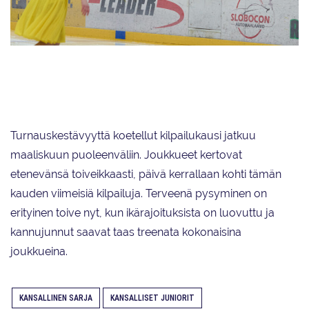
Metro Areenalla Espoossa ei ollut yleisöä, mutta ihan vaille kannustusta
joukkueet eivät jääneet. Esimerkkiä näyttää KTK:n Lunae-joukkueen
huoltotiimi, joka otti tamburiinin mukaan.
Turnauskestävyyttä koetellut kilpailukausi jatkuu
maaliskuun puoleenväliin. Joukkueet kertovat
etenevänsä toiveikkaasti, päivä kerrallaan kohti tämän
kauden viimeisiä kilpailuja. Terveenä pysyminen on
erityinen toive nyt, kun ikärajoituksista on luovuttu ja
kannujunnut saavat taas treenata kokonaisina
joukkueina.
KANSALLINEN SARJA
KANSALLISET JUNIORIT