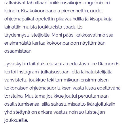
ratkaisivat tahoillaan poikkeusaikojen ongelmia eri
keinoin. Kisakokoonpanoja pienennettiin, uudet
ohjelmapaikat opeteltiin pikavauhdilla ja kisapukuja
lainattiin muista joukkueista saaduille
täydennysluistelijoille. Moni pääsi kakkosvalinnoissa
ensimmäistä kertaa kokoonpanoon näyttämään
osaamistaan.
Jyväskylän taitoluisteluseuraa edustava Ice Diamonds
kertoi Instagram-julkaisussaan, että lainaluistelijalla
vahvistettu joukkue teki tammikuun ensimmäisen
kokonaisen ohjelmasuorituksen vasta kisaa edeltävänä
torstaina. Muutama joukkue joutui peruuttamaan
osallistumisensa, sillä sairastumisaalto ikärajoituksiin
yhdistettynä on ankara vastus noin 20 luistelijan
joukkueille.