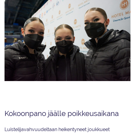
Valley Bay Synchrostorm -joukkueen Frida Lukkari (vas.), kapteeni Emmi
Toivonen ja Jenna Valtavaara.
Kokoonpano jäälle poikkeusaikana
Luistelijavahvuudeltaan heikentyneet joukkueet