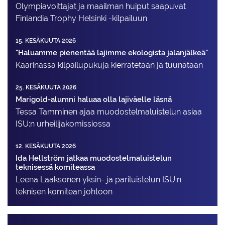
Olympiavoittajat ja maailman huiput saapuvat
Finlandia Trophy Helsinki -kilpailuun
15. KESÄKUUTA 2026
"Haluamme pienentää lajimme ekologista jalanjälkeä"
Kaarinassa kilpailupukuja kierrätetään ja tuunataan
25. KESÄKUUTA 2026
Marigold-alumni haluaa olla lajiväelle läsnä
Tessa Tamminen ajaa muodostelma­luistelun asiaa
ISU:n urheilija­komissiossa
12. KESÄKUUTA 2026
Ida Hellström jatkaa muodostelmaluistelun
teknisessä komiteassa
Leena Laaksonen yksin- ja pariluistelun ISU:n
teknisen komitean johtoon