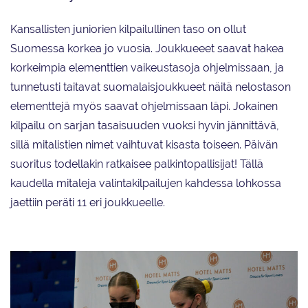
Kansallisten juniorien kilpailullinen taso on ollut
Suomessa korkea jo vuosia. Joukkueeet saavat hakea
korkeimpia elementtien vaikeustasoja ohjelmissaan, ja
tunnetusti taitavat suomalaisjoukkueet näitä nelostason
elementtejä myös saavat ohjelmissaan läpi. Jokainen
kilpailu on sarjan tasaisuuden vuoksi hyvin jännittävä,
sillä mitalistien nimet vaihtuvat kisasta toiseen. Päivän
suoritus todellakin ratkaisee palkintopallisijat! Tällä
kaudella mitaleja valintakilpailujen kahdessa lohkossa
jaettiin peräti 11 eri joukkueelle.