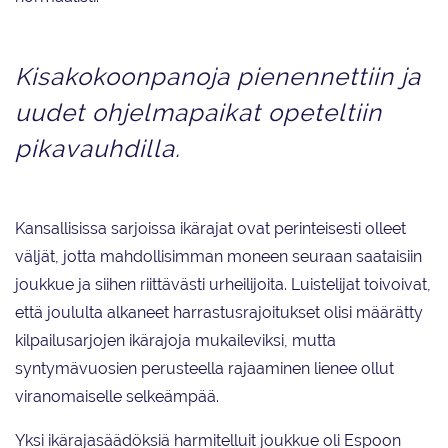
Kisakokoonpanoja pienennettiin ja
uudet ohjelmapaikat opeteltiin
pikavauhdilla.
Kansallisissa sarjoissa ikärajat ovat perinteisesti olleet
väljät, jotta mahdollisimman moneen seuraan saataisiin
joukkue ja siihen riittävästi urheilijoita. Luistelijat toivoivat,
että joululta alkaneet harrastusrajoitukset olisi määrätty
kilpailusarjojen ikärajoja mukaileviksi, mutta
syntymävuosien perusteella rajaaminen lienee ollut
viranomaiselle selkeämpää.
Yksi ikärajasäädöksiä harmitelluit joukkue oli Espoon