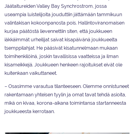
Jäätaitureiden Valley Bay Synchrostrom, jossa
useampia luistelijoita jouduttiin jättämään tammikuun
valintakisan kokoonpanosta pois. Hallintoviranomaisen
kurjaa päätöstä lievennettiin siten, että joukkueen
iäkkäimmät urheilijat saivat kisapäivänä joukkueelta
tsemppilahjat. He pääsivät kisatunnelmaan mukaan
toimihenkilöinä, joskin tavallisissa vaatteissa ja ilman
kisameikkejä. Joukkueen henkeen rajoitukset eivät ole
kuitenkaan vaikuttaneet.
– Osasimme varautua tilanteeseen. Olemme onnistuneet
rakentamaan yhteisen tyylin ja omat tavat tehdä asioita,
mikä on kivaa, korona-aikana toimintansa startanneesta
joukkueesta kerrotaan.