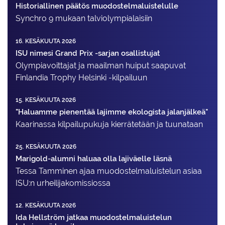
Historiallinen päätös muodostelmaluistelulle
Synchro 9 mukaan talviolympialaisiin
16. KESÄKUUTA 2026
ISU nimesi Grand Prix -sarjan osallistujat
Olympiavoittajat ja maailman huiput saapuvat
Finlandia Trophy Helsinki -kilpailuun
15. KESÄKUUTA 2026
"Haluamme pienentää lajimme ekologista jalanjälkeä"
Kaarinassa kilpailupukuja kierrätetään ja tuunataan
25. KESÄKUUTA 2026
Marigold-alumni haluaa olla lajiväelle läsnä
Tessa Tamminen ajaa muodostelma­luistelun asiaa
ISU:n urheilija­komissiossa
12. KESÄKUUTA 2026
Ida Hellström jatkaa muodostelmaluistelun