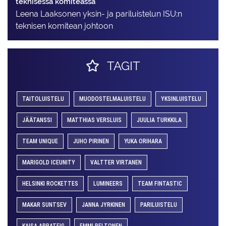
teknisessä komiteassa
Leena Laaksonen yksin- ja pariluistelun ISU:n
teknisen komitean johtoon
TAGIT
TAITOLUISTELU
MUODOSTELMALUISTELU
YKSINLUISTELU
JÄÄTANSSI
MATTHIAS VERSLUIS
JUULIA TURKKILA
TEAM UNIQUE
JUHO PIRINEN
YUKA ORIHARA
MARIGOLD ICEUNITY
VALTTER VIRTANEN
HELSINKI ROCKETTES
LUMINEERS
TEAM FINTASTIC
MAKAR SUNTSEV
JANNA JYRKINEN
PARILUISTELU