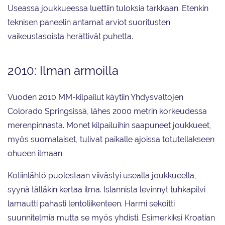
Useassa joukkueessa luettiin tuloksia tarkkaan. Etenkin
teknisen paneelin antamat arviot suoritusten
vaikeustasoista herättivät puhetta.
2010: Ilman armoilla
Vuoden 2010 MM-kilpailut käytiin Yhdysvaltojen
Colorado Springsissä, lähes 2000 metrin korkeudessa
merenpinnasta. Monet kilpailuihin saapuneet joukkueet,
myös suomalaiset, tulivat paikalle ajoissa totutellakseen
ohueen ilmaan.
Kotiinlähtö puolestaan viivästyi usealla joukkueella,
syynä tälläkin kertaa ilma. Islannista levinnyt tuhkapilvi
lamautti pahasti lentoliikenteen. Harmi sekoitti
suunnitelmia mutta se myös yhdisti. Esimerkiksi Kroatian