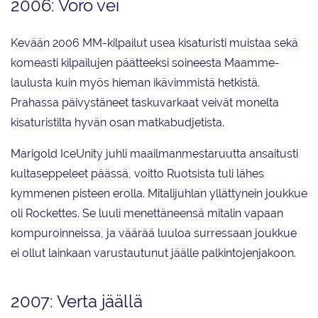
2006: Voro vei
Kevään 2006 MM-kilpailut usea kisaturisti muistaa sekä
komeasti kilpailujen päätteeksi soineesta Maamme-
laulusta kuin myös hieman ikävimmistä hetkistä.
Prahassa päivystäneet taskuvarkaat veivät monelta
kisaturistilta hyvän osan matkabudjetista.
Marigold IceUnity juhli maailmanmestaruutta ansaitusti
kultaseppeleet päässä, voitto Ruotsista tuli lähes
kymmenen pisteen erolla. Mitalijuhlan yllättynein joukkue
oli Rockettes. Se luuli menettäneensä mitalin vapaan
kompuroinneissa, ja väärää luuloa surressaan joukkue
ei ollut lainkaan varustautunut jäälle palkintojenjakoon.
2007: Verta jäällä