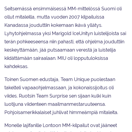
Seitsemässä ensimmäisessä MM-mittelössä Suomi oli
ollut mitaleilla, mutta vuoden 2007 kilpailuissa
Kanadassa jouduttiin kokemaan ikävä yllätys.
Lyhytohjelmassa yksi Marigold IceUnityn luistelijoista sai
terän pohkeeseensa niin pahasti, että ohjelma jouduttiin
keskeyttämään, jää putsaamaan verestä ja luistelija
kiidättämään sairaalaan. MIU oli lopputuloksissa
kahdeksas.
Toinen Suomen edustaja, Team Unique puolestaan
takelteli vapaaohjelmassaan, ja kokonaissijoitus oli
viides. Ruotsin Team Surprise sen sijaan kulki kuin
luotijuna viidenteen maailmanmestaruuteensa.
Pohjoisamerikkalaiset juhlivat himmeämpiä mitaleita.
Monelle lajifanille Lontoon MM-kilpailut ovat jääneet