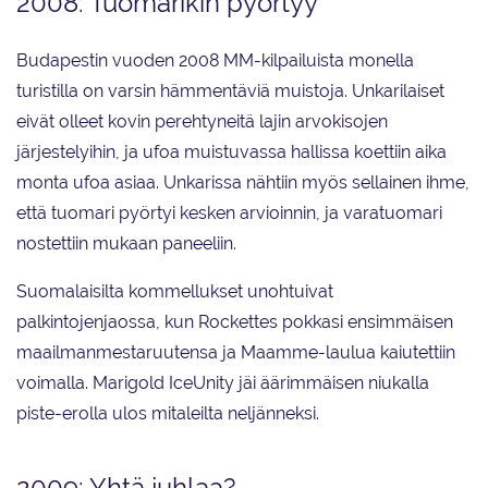
2008: Tuomarikin pyörtyy
Budapestin vuoden 2008 MM-kilpailuista monella
turistilla on varsin hämmentäviä muistoja. Unkarilaiset
eivät olleet kovin perehtyneitä lajin arvokisojen
järjestelyihin, ja ufoa muistuvassa hallissa koettiin aika
monta ufoa asiaa. Unkarissa nähtiin myös sellainen ihme,
että tuomari pyörtyi kesken arvioinnin, ja varatuomari
nostettiin mukaan paneeliin.
Suomalaisilta kommellukset unohtuivat
palkintojenjaossa, kun Rockettes pokkasi ensimmäisen
maailmanmestaruutensa ja Maamme-laulua kaiutettiin
voimalla. Marigold IceUnity jäi äärimmäisen niukalla
piste-erolla ulos mitaleilta neljänneksi.
2009: Yhtä juhlaa?