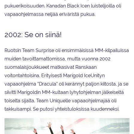
pukuerikoisuuden. Kanadan Black Icen luistelijoilla oli
vapaaohjelmassa neljää eriväristä pukua.
2002: Se on siinä!
Ruotsin Team Surprise oli ensimmäisissä MM-kilpailuissa
muiden tavoittamattomissa, mutta vuonna 2002
suomalaisjoukkueet matkasivat Ranskaan
voitontahtoisina. Erityisesti Marigold IceUnityn
vapaaohjelma ”Dracula” oli kerännyt paljon kiitosta, ja se
siivitti Marigoldin MM-kultaan lyhytohjelman jälkeiseltä
toiselta sijalta. Team Uniquelle vapaaohjelmajää oli
takkuisampi. Se putosi yhteistuloksissa kuudenneksi.