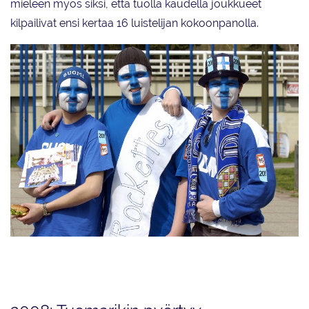
mieleen myös siksi, että tuolla kaudella joukkueet
kilpailivat ensi kertaa 16 luistelijan kokoonpanolla.
Värikkäät miehiset kannustusjoukot seurasivat useina vuosina Rockettesia
MM-kilpailuihin.