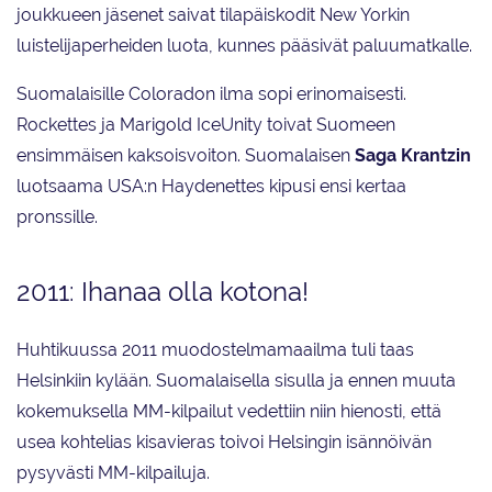
joukkueen jäsenet saivat tilapäiskodit New Yorkin
luistelijaperheiden luota, kunnes pääsivät paluumatkalle.
Suomalaisille Coloradon ilma sopi erinomaisesti.
Rockettes ja Marigold IceUnity toivat Suomeen
ensimmäisen kaksoisvoiton. Suomalaisen
Saga Krantzin
luotsaama USA:n Haydenettes kipusi ensi kertaa
pronssille.
2011: Ihanaa olla kotona!
Huhtikuussa 2011 muodostelmamaailma tuli taas
Helsinkiin kylään. Suomalaisella sisulla ja ennen muuta
kokemuksella MM-kilpailut vedettiin niin hienosti, että
usea kohtelias kisavieras toivoi Helsingin isännöivän
pysyvästi MM-kilpailuja.