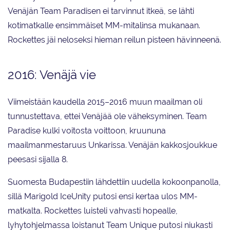
Venäjän Team Paradisen ei tarvinnut itkeä, se lähti
kotimatkalle ensimmäiset MM-mitalinsa mukanaan.
Rockettes jäi neloseksi hieman reilun pisteen hävinneenä.
2016: Venäjä vie
Viimeistään kaudella 2015–2016 muun maailman oli
tunnustettava, ettei Venäjää ole väheksyminen. Team
Paradise kulki voitosta voittoon, kruununa
maailmanmestaruus Unkarissa. Venäjän kakkosjoukkue
peesasi sijalla 8.
Suomesta Budapestiin lähdettiin uudella kokoonpanolla,
sillä Marigold IceUnity putosi ensi kertaa ulos MM-
matkalta. Rockettes luisteli vahvasti hopealle,
lyhytohjelmassa loistanut Team Unique putosi niukasti