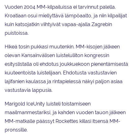
Vuoden 2004 MM-kilpailuissa ei tarvinnut palella.
Kroatiaan osui miellyttävä lämpöaalto, ja niin kilpailijat
kuin katsojatkin viihtyivät vapaa-ajalla Zagrebin
puistoissa.
Hikeä tosin pukkasi muutenkin. MM-kisojen jälkeen
olevan Kansainvälisen luisteluliiton kongressin
esityslistalla oli ehdotus joukkuekoon pienentämisestä
kuuteentoista luistelijaan. Ehdotusta vastustavien
lajifanien kaulassa ja rintapielessä näkyi paljon asiaa
vastustavia lappusia.
Marigold IceUnity luisteli toistamiseen
maailmanmestariksi, ja kahden vuoden tauon jälkeen
MM-matkalle päässyt Rockettes kiilasi itsensä MM-
pronssille.