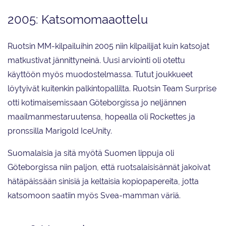
2005: Katsomomaaottelu
Ruotsin MM-kilpailuihin 2005 niin kilpailijat kuin katsojat
matkustivat jännittyneinä. Uusi arviointi oli otettu
käyttöön myös muodostelmassa. Tutut joukkueet
löytyivät kuitenkin palkintopallilta. Ruotsin Team Surprise
otti kotimaisemissaan Göteborgissa jo neljännen
maailmanmestaruutensa, hopealla oli Rockettes ja
pronssilla Marigold IceUnity.
Suomalaisia ja sitä myötä Suomen lippuja oli
Göteborgissa niin paljon, että ruotsalaisisännät jakoivat
hätäpäissään sinisiä ja keltaisia kopiopapereita, jotta
katsomoon saatiin myös Svea-mamman väriä.