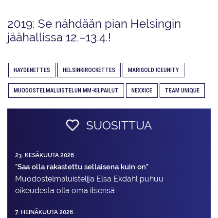
2019: Se nähdään pian Helsingin
jäähallissa 12.–13.4.!
HAYDENETTES
HELSINKIROCKETTES
MARIGOLD ICEUNITY
MUODOSTELMALUISTELUN MM-KILPAILUT
NEXXICE
TEAM UNIQUE
SUOSITTUA
23. KESÄKUUTA 2026
"Saa olla rakastettu sellaisena kuin on"
Muodostelma­luistelija Elsa Ekdahl puhuu
oikeudesta olla oma itsensä
7. HEINÄKUUTA 2026