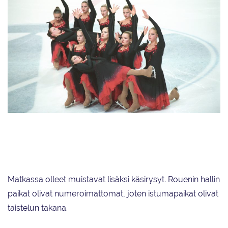
Monien mielestä edelleenkin maailman upeimpiin kuuluva Dracula-
ohjelma siivitti Marigold IceUnityn ensimmäiseen maailmanmestaruuteen
keväällä 2002.
Matkassa olleet muistavat lisäksi käsirysyt. Rouenin hallin
paikat olivat numeroimattomat, joten istumapaikat olivat
taistelun takana.