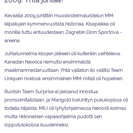
Keväällä 2009 juhlittiin muodostelmaluistelun MM-
kilpailujen kymmenvuotista historiaa. Kisapaikka oli
monille tuttu entuudestaan: Zagrebin Dom Sportova -
areena.
Juhlatunnelma kisojen jälkeen oli kuitenkin vaihteleva.
Kanadan Nexxice riemuitsi ensimmäistä
maailmanmestaruuttaan. Yhtä vallaton ilo vallitsi Team
Uniquen riveissä: ensimmäinen MM-mitali oli hopeinen.
Ruotsin Team Surprise ei jaksanut innostua
pronssimitalistaan, ja Marigold IceUnityn pukukopissa oli
todella hiljaista. MIU oli lyhytohjelmassa hienosti kolmas,
mutta rikkonainen vapaaohjelma pudotti sen
lopputuloksissa kuudenneksi.