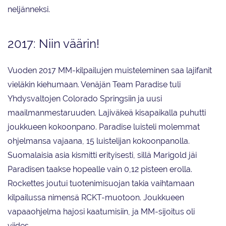
neljänneksi.
2017: Niin väärin!
Vuoden 2017 MM-kilpailujen muisteleminen saa lajifanit
vieläkin kiehumaan. Venäjän Team Paradise tuli
Yhdysvaltojen Colorado Springsiin ja uusi
maailmanmestaruuden. Lajiväkeä kisapaikalla puhutti
joukkueen kokoonpano. Paradise luisteli molemmat
ohjelmansa vajaana, 15 luistelijan kokoonpanolla.
Suomalaisia asia kismitti erityisesti, sillä Marigold jäi
Paradisen taakse hopealle vain 0,12 pisteen erolla.
Rockettes joutui tuotenimisuojan takia vaihtamaan
kilpailussa nimensä RCKT-muotoon. Joukkueen
vapaaohjelma hajosi kaatumisiin, ja MM-sijoitus oli
viides.