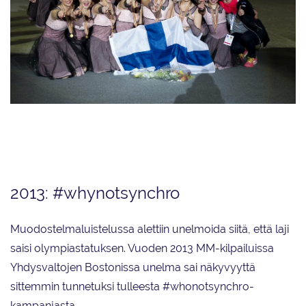
Vuonna 2013 oli jo kolmannen suomalaisjoukkueen, Team Uniquen vuoro
juhlia maailmanmestaruutta. Yhteensä Suomen joukkueet ovat tuoneet
kotiin MM-kultaa yhdeksän kertaa.
2013: #whynotsynchro
Muodostelmaluistelussa alettiin unelmoida siitä, että laji
saisi olympiastatuksen. Vuoden 2013 MM-kilpailuissa
Yhdysvaltojen Bostonissa unelma sai näkyvyyttä
sittemmin tunnetuksi tulleesta #whonotsynchro-
kampanjasta.