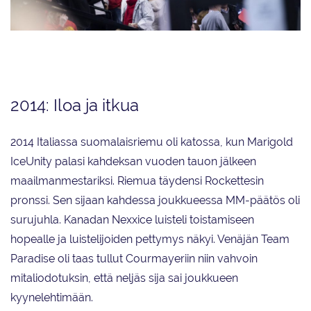
Unelma muodostelman pääsystä olympialajiksi eli näkyvästi mukana MM-
kisojen katsomossa usean vuoden ajan.
2014: Iloa ja itkua
2014 Italiassa suomalaisriemu oli katossa, kun Marigold
IceUnity palasi kahdeksan vuoden tauon jälkeen
maailmanmestariksi. Riemua täydensi Rockettesin
pronssi. Sen sijaan kahdessa joukkueessa MM-päätös oli
surujuhla. Kanadan Nexxice luisteli toistamiseen
hopealle ja luistelijoiden pettymys näkyi. Venäjän Team
Paradise oli taas tullut Courmayeriin niin vahvoin
mitaliodotuksin, että neljäs sija sai joukkueen
kyynelehtimään.