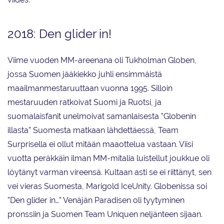
2018: Den glider in!
Viime vuoden MM-areenana oli Tukholman Globen,
jossa Suomen jääkiekko juhli ensimmäistä
maailmanmestaruuttaan vuonna 1995. Silloin
mestaruuden ratkoivat Suomi ja Ruotsi, ja
suomalaisfanit unelmoivat samanlaisesta ”Globenin
illasta” Suomesta matkaan lähdettäessä, Team
Surprisella ei ollut mitään maaottelua vastaan. Viisi
vuotta peräkkäin ilman MM-mitalia luistellut joukkue oli
löytänyt varman vireensä. Kultaan asti se ei riittänyt, sen
vei vieras Suomesta, Marigold IceUnity. Globenissa soi
”Den glider in…” Venäjän Paradisen oli tyytyminen
pronssiin ja Suomen Team Uniquen neljänteen sijaan.