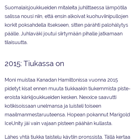
Suomalaisjoukkueiden mitaleita juhlittaessa lämpötila
salissa nousi niin, että ensin alkoivat kuohuviinipullojen
korkit poksahdella itsekseen, sitten pärähti palohälytys
päälle. Juhlaväki joutui siirtymään pihalle jatkamaan
tilaisuutta.
2015: Tiukassa on
Moni muistaa Kanadan Hamiltonissa vuonna 2015
pidetyt kisat ennen muuta tiukkaakin tiukemmista piste-
eroista kärkijoukkueiden kesken. Nexxice saavutti
kotikisoissaan unelmansa ja luisteli toiseen
maailmanmestaruuteensa. Hopean pokannut Marigold
IceUnity jäi vain vajaan pisteen päähän kullasta.
Lähes yhtä tiukka taistelu käytiin pronssista. Tällä kertaa