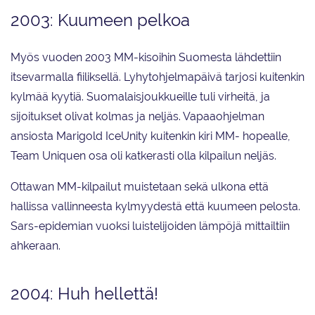
2003: Kuumeen pelkoa
Myös vuoden 2003 MM-kisoihin Suomesta lähdettiin
itsevarmalla fiiliksellä. Lyhytohjelmapäivä tarjosi kuitenkin
kylmää kyytiä. Suomalaisjoukkueille tuli virheitä, ja
sijoitukset olivat kolmas ja neljäs. Vapaaohjelman
ansiosta Marigold IceUnity kuitenkin kiri MM- hopealle,
Team Uniquen osa oli katkerasti olla kilpailun neljäs.
Ottawan MM-kilpailut muistetaan sekä ulkona että
hallissa vallinneesta kylmyydestä että kuumeen pelosta.
Sars-epidemian vuoksi luistelijoiden lämpöjä mittailtiin
ahkeraan.
2004: Huh hellettä!