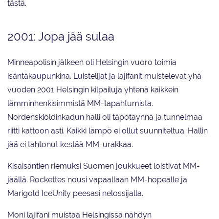
tästä.
2001: Jopa jää sulaa
Minneapolisin jälkeen oli Helsingin vuoro toimia
isäntäkaupunkina. Luistelijat ja lajifanit muistelevat yhä
vuoden 2001 Helsingin kilpailuja yhtenä kaikkein
lämminhenkisimmistä MM-tapahtumista.
Nordenskiöldinkadun halli oli täpötäynnä ja tunnelmaa
riitti kattoon asti. Kaikki lämpö ei ollut suunniteltua. Hallin
jää ei tahtonut kestää MM-urakkaa.
Kisaisäntien riemuksi Suomen joukkueet loistivat MM-
jäällä. Rockettes nousi vapaallaan MM-hopealle ja
Marigold IceUnity peesasi nelossijalla.
Moni lajifani muistaa Helsingissä nähdyn