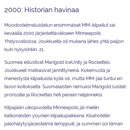
2000: Historian havinaa
Muodostelmaluistelun ensimmäiset MM-kilpailut sai
keväällä 2000 järjestettäväkseen Minneapolis
Yhdysvalloissa. Joukkueita oli mukana lähes yhtä paljon
kuin nykyisinkin, 21.
Suomea edustivat Marigold IceUnity ja Rockettes.
Joukkueet matkasivat jännittyneinä. Kokemusta ja
menestystä kilpailuista kyllä oli, mutta MM-jää tuntui eri
tason koitokselta. Suomalaisten riemuksi Marigold luisteli
pronssille ja Rockettes heti perään neljänneksi.
Kilpajään ulkopuolelta Minneapolis jäi mieliin
katkonaisten yöunien kilpailupaikkana. Kisahotellin
palohälytysjärjestelmä temppuili, ja summeri soi tämän