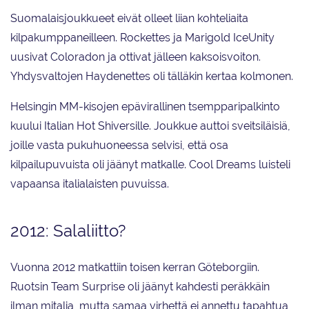
Suomalaisjoukkueet eivät olleet liian kohteliaita
kilpakumppaneilleen. Rockettes ja Marigold IceUnity
uusivat Coloradon ja ottivat jälleen kaksoisvoiton.
Yhdysvaltojen Haydenettes oli tälläkin kertaa kolmonen.
Helsingin MM-kisojen epävirallinen tsempparipalkinto
kuului Italian Hot Shiversille. Joukkue auttoi sveitsiläisiä,
joille vasta pukuhuoneessa selvisi, että osa
kilpailupuvuista oli jäänyt matkalle. Cool Dreams luisteli
vapaansa italialaisten puvuissa.
2012: Salaliitto?
Vuonna 2012 matkattiin toisen kerran Göteborgiin.
Ruotsin Team Surprise oli jäänyt kahdesti peräkkäin
ilman mitalia, mutta samaa virhettä ei annettu tapahtua