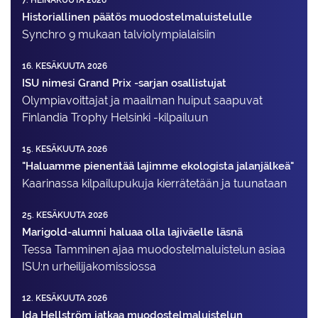
Historiallinen päätös muodostelmaluistelulle
Synchro 9 mukaan talviolympialaisiin
16. KESÄKUUTA 2026
ISU nimesi Grand Prix -sarjan osallistujat
Olympiavoittajat ja maailman huiput saapuvat
Finlandia Trophy Helsinki -kilpailuun
15. KESÄKUUTA 2026
"Haluamme pienentää lajimme ekologista jalanjälkeä"
Kaarinassa kilpailupukuja kierrätetään ja tuunataan
25. KESÄKUUTA 2026
Marigold-alumni haluaa olla lajiväelle läsnä
Tessa Tamminen ajaa muodostelma­luistelun asiaa
ISU:n urheilija­komissiossa
12. KESÄKUUTA 2026
Ida Hellström jatkaa muodostelmaluistelun