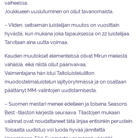
vaiheessa.
Joukkueen uusiutuminen on ollut tavanomaista.
– Viiden, seitsemän luistelijan muutos on vuosittain
hyvästä, kun mukana joka tapauksessa on 22 luistelijaa.
Tarvitaan aina uutta voimaa.
Kauden muutokset elementeissä olivat Mirun mielestä
vähäisiä, eikä niistä ollut päänvaivaa.
Valmentajana hän istui Taitoluisteluliiton
muodostelmaluistelun lajityöryhmässä ja on osaltaan
päättänyt MM-valintojen uudistamisesta.
– Suomen mestari menee edelleen ja toisena Seasons
Best -tilaston kärjestä seuraava. Tilastojen mukaan
valinnat ovat noudattaneet tätä linjaa entisinkin perustein.
Toisaalta uudistus voi luoda hyvää jännitettä