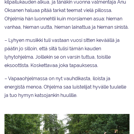
kilpailukauden alkua, ja tänäkin vuonna valmentaja Anu
Oksanen haluaa pitää tarkat teemat vielä piilossa.
Ohjelmia hän luonnehtii kuin morsiamen asua: hieman
vanhaa, hieman uutta, hieman lainattua ja hieman sinistä.
– Lyhyen musiikki tuli vastaan vuosi sitten keväällä ja
päätin jo silloin, että siitä tulisi tämän kauden
lyhytohjelma. Joillekin se on varsin tuttua, toisille
eksoottista. Koskettavaa joka tapauksessa.
– Vapaaohjelmassa on nyt vauhdikasta, iloista ja
energistä menoa. Ohjelma saa luistelijat hyvälle tuulelle
ja tuo hymyn katsojankin huulille.