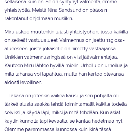
sellaisena kuin on. Se on syntynyt valmentajiemme
yhteistyöllä. Meistä Nina Sandsund on pääosin
rakentanut ohjelmaan musiikin.
Miru uskoo muutenkin lujasti yhteistyöhön, jossa kaikilla
on selkeät vastuualueet. Valmennus on jaettu 119 osa-
alueeseen, joista jokaiselle on nimetty vastaajansa.
Unikkien valmennusringissä on viisi jäävalmentajaa.
Kauteen Miru lähtee hyvillä mielin. Urheilu on urheilua ja
mitä tahansa voi tapahtua, mutta hän kertoo olevansa
aidosti levollinen.
– Takana on jotenkin vaikea kausi, ja sen pohjalta oli
tärkeä alusta saakka tehdä toimintamallit kaikille todella
selviksi ja käydä läpi, miksi ja mitä tehdään. Kun asiat
käytiin kunnolla läpi keväällä, se kantaa hedelmää nyt.
Olemme paremmassa kunnossa kuin ikinä tässä