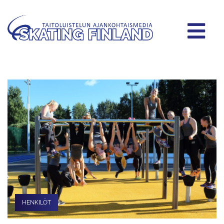
HENKILÖT