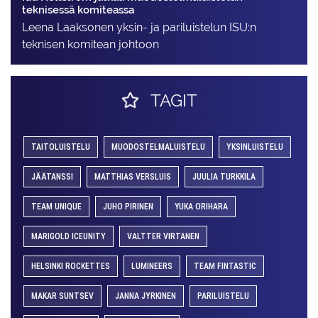
teknisessä komiteassa
Leena Laaksonen yksin- ja pariluistelun ISU:n
teknisen komitean johtoon
TAGIT
TAITOLUISTELU
MUODOSTELMALUISTELU
YKSINLUISTELU
JÄÄTANSSI
MATTHIAS VERSLUIS
JUULIA TURKKILA
TEAM UNIQUE
JUHO PIRINEN
YUKA ORIHARA
MARIGOLD ICEUNITY
VALTTER VIRTANEN
HELSINKI ROCKETTES
LUMINEERS
TEAM FINTASTIC
MAKAR SUNTSEV
JANNA JYRKINEN
PARILUISTELU