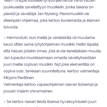
Team Unique luistelee lyhytohjelmansa varta vasten
joukkueelle sävellettyyn musiikkiin, jonka takana on
pianisti ja säveltäjä Jan Nyberg. Pianomusiikki vie
eteenpäin ohjelmaa, joka kertoo kuolemasta ja elämän
toivosta.
– Hermostuin, kun meillä ja venäläisillä oli muutama
kausi sitten sama lyhytohjelman musiikki. Heitin läpällä,
että haluan jotakin omaa, jota ei ole kenelläkään muulla.
Jan lupautui muokkaamaan omasta sävellyksestään
juuri meille sopivan musiikin. Nyt joka elementillä on
sopiva osio, tarkkaan suunniteltuna, kertoo valmentaja
Mirjami Penttinen.
Valmentaja kertoo vapaaohjelman olevan iloisempi ja
jossain määrin showmainen.
– Se kertoo naisen tiestä itsensä hyväksymiseen juuri