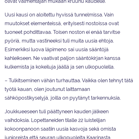
olivat valmentajan mukaan kruunu kaudelle.
Uusi kausi on aloitettu hyvissä tunnelmissa. Vain
muutokset elementeissä, erityisesti nostoissa ovat
tuoneet pohdittavaa. Toisen noston ei enää tarvitse
pyöriä, mutta vastineeksi tuli muita uusia ehtoja.
Esimerkiksi luova läpimeno sai uusia sääntöjä
kahleikseen. Ne vaativat paljon sääntökirjan kanssa
kulkemista ja kokeiluja jäällä ja sen ulkopuolella.
– Tulkitseminen vähän turhauttaa. Vaikka olen tehnyt tätä
työtä kauan, olen joutunut laittamaan
sähköpostikyselyjä, joilla on pyytänyt tarkennuksia.
Joukkueeseen tuli päättyneen kauden jälkeen
vaihdoksia. Lopettaneiden tilalle 22 luistelijan
kokoonpanoon saatiin uusia kasvoja sekä omista
junioreista että seuran ulkopuolelta Kaarinasta,