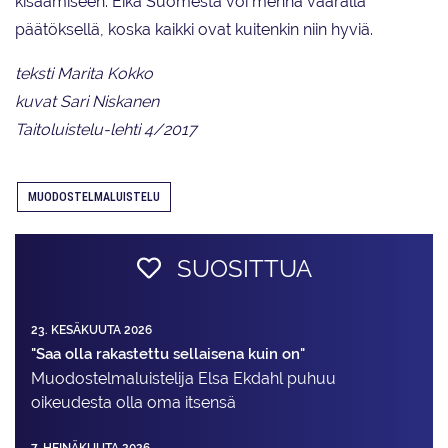
kisaamiseen. Eikä Suomesta voi mennä väärällä
päätöksellä, koska kaikki ovat kuitenkin niin hyviä.
teksti Marita Kokko
kuvat Sari Niskanen
Taitoluistelu-lehti 4/2017
MUODOSTELMALUISTELU
SUOSITTUA
23. KESÄKUUTA 2026
"Saa olla rakastettu sellaisena kuin on"
Muodostelma­luistelija Elsa Ekdahl puhuu
oikeudesta olla oma itsensä
7. HEINÄKUUTA 2026