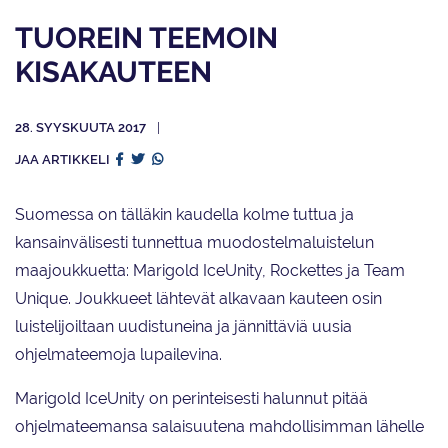
TUOREIN TEEMOIN
KISAKAUTEEN
28. SYYSKUUTA 2017
JAA ARTIKKELI
Suomessa on tälläkin kaudella kolme tuttua ja
kansainvälisesti tunnettua muodostelmaluistelun
maajoukkuetta: Marigold IceUnity, Rockettes ja Team
Unique. Joukkueet lähtevät alkavaan kauteen osin
luistelijoiltaan uudistuneina ja jännittäviä uusia
ohjelmateemoja lupailevina.
Marigold IceUnity on perinteisesti halunnut pitää
ohjelmateemansa salaisuutena mahdollisimman lähelle