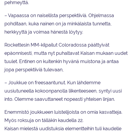
pehmeyttä.
– Vapaassa on naisellista perspektiiviä. Ohjelmassa
pohditaan, kuka nainen on ja minkälaista tunnetta,
herkkyyttä ja voimaa hänestä löytyy.
Rockettesin MM-kilpailut Coloradossa päättyivät
epäonnisesti, mutta nyt puhaltavat Kaisan mukaan uudet
tuulet. Entinen on kuitenkin hyvänä muistona ja antaa
jopa perspektiiviä tulevaan,
– Joukkue on freesaantunut. Kun lähdemme
uusiutuneella kokoonpanolla liikenteeseen, syntyi uusi
into. Olemme saavuttaneet nopeasti yhteisen linjan.
Enemmistö joukkueen luistelijoista on omia kasvatteja.
Myös roksuja on tälläkin kaudella 22.
Kaisan mielestä uudistuksia elementteihin tuli kaudelle