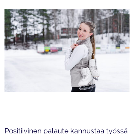
Joanna Kallela kertoo, että aloitti videoiden tekemisen omaksi ilokseen,
mutta se muuttui tavoitteellisemmaksi pikkuhiljaa. Nyt seuraajia on jo yli
115000.
Positiivinen palaute kannustaa työssä