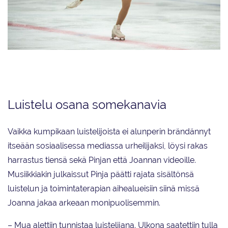
Pinja valmentaa ja harjoittelee Varala-tiimissä Tampereella. Tiktokissa
hänellä on lähes 45000 seuraajaa.
Luistelu osana somekanavia
Vaikka kumpikaan luistelijoista ei alunperin brändännyt
itseään sosiaalisessa mediassa urheilijaksi, löysi rakas
harrastus tiensä sekä Pinjan että Joannan videoille.
Musiikkiakin julkaissut Pinja päätti rajata sisältönsä
luistelun ja toimintaterapian aihealueisiin siinä missä
Joanna jakaa arkeaan monipuolisemmin.
– Mua alettiin tunnistaa luistelijana. Ulkona saatettiin tulla