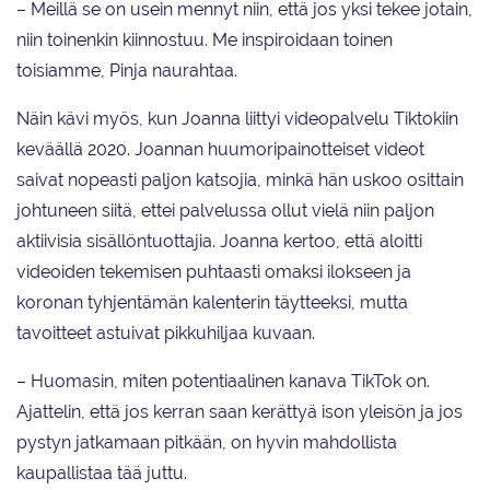
– Meillä se on usein mennyt niin, että jos yksi tekee jotain,
niin toinenkin kiinnostuu. Me inspiroidaan toinen
toisiamme, Pinja naurahtaa.
Näin kävi myös, kun Joanna liittyi videopalvelu Tiktokiin
keväällä 2020. Joannan huumoripainotteiset videot
saivat nopeasti paljon katsojia, minkä hän uskoo osittain
johtuneen siitä, ettei palvelussa ollut vielä niin paljon
aktiivisia sisällöntuottajia. Joanna kertoo, että aloitti
videoiden tekemisen puhtaasti omaksi ilokseen ja
koronan tyhjentämän kalenterin täytteeksi, mutta
tavoitteet astuivat pikkuhiljaa kuvaan.
– Huomasin, miten potentiaalinen kanava TikTok on.
Ajattelin, että jos kerran saan kerättyä ison yleisön ja jos
pystyn jatkamaan pitkään, on hyvin mahdollista
kaupallistaa tää juttu.