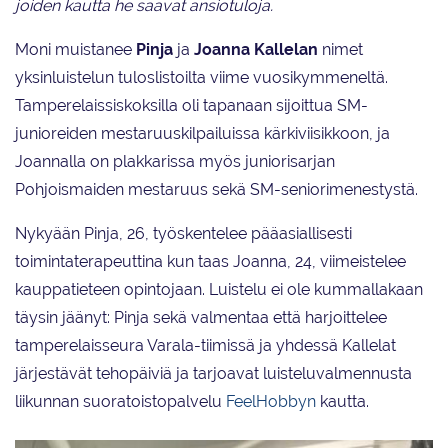
joiden kautta he saavat ansiotuloja.
Moni muistanee
Pinja
ja
Joanna
Kallelan
nimet
yksinluistelun tuloslistoilta viime vuosikymmeneltä.
Tamperelaissiskoksilla oli tapanaan sijoittua SM-
junioreiden mestaruuskilpailuissa kärkiviisikkoon, ja
Joannalla on plakkarissa myös juniorisarjan
Pohjoismaiden mestaruus sekä SM-seniorimenestystä.
Nykyään Pinja, 26, työskentelee pääasiallisesti
toimintaterapeuttina kun taas Joanna, 24, viimeistelee
kauppatieteen opintojaan. Luistelu ei ole kummallakaan
täysin jäänyt: Pinja sekä valmentaa että harjoittelee
tamperelaisseura Varala-tiimissä ja yhdessä Kallelat
järjestävät tehopäiviä ja tarjoavat luisteluvalmennusta
liikunnan suoratoistopalvelu
FeelHobbyn
kautta.