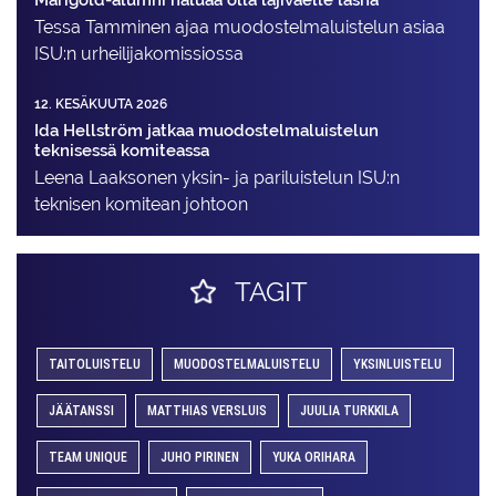
Tessa Tamminen ajaa muodostelma­luistelun asiaa
ISU:n urheilija­komissiossa
12. KESÄKUUTA 2026
Ida Hellström jatkaa muodostelmaluistelun
teknisessä komiteassa
Leena Laaksonen yksin- ja pariluistelun ISU:n
teknisen komitean johtoon
TAGIT
TAITOLUISTELU
MUODOSTELMALUISTELU
YKSINLUISTELU
JÄÄTANSSI
MATTHIAS VERSLUIS
JUULIA TURKKILA
TEAM UNIQUE
JUHO PIRINEN
YUKA ORIHARA