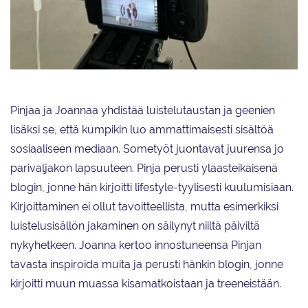
Kallelan sisarukset tarjoavat muun muassa luisteluvalmennusta liikunnan
suoratoistopalvelu FeelHobbyn kautta.
Pinjaa ja Joannaa yhdistää luistelutaustan ja geenien
lisäksi se, että kumpikin luo ammattimaisesti sisältöä
sosiaaliseen mediaan. Sometyöt juontavat juurensa jo
parivaljakon lapsuuteen. Pinja perusti yläasteikäisenä
blogin, jonne hän kirjoitti lifestyle-tyylisesti kuulumisiaan.
Kirjoittaminen ei ollut tavoitteellista, mutta esimerkiksi
luistelusisällön jakaminen on säilynyt niiltä päiviltä
nykyhetkeen. Joanna kertoo innostuneensa Pinjan
tavasta inspiroida muita ja perusti hänkin blogin, jonne
kirjoitti muun muassa kisamatkoistaan ja treeneistään.