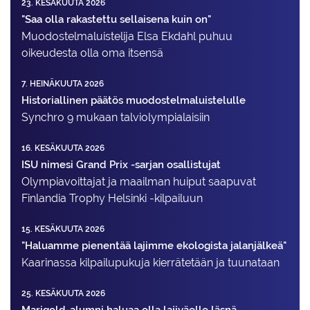
23. KESÄKUUTA 2026
"Saa olla rakastettu sellaisena kuin on"
Muodostelma­luistelija Elsa Ekdahl puhuu
oikeudesta olla oma itsensä
7. HEINÄKUUTA 2026
Historiallinen päätös muodostelmaluistelulle
Synchro 9 mukaan talviolympialaisiin
16. KESÄKUUTA 2026
ISU nimesi Grand Prix -sarjan osallistujat
Olympiavoittajat ja maailman huiput saapuvat
Finlandia Trophy Helsinki -kilpailuun
15. KESÄKUUTA 2026
"Haluamme pienentää lajimme ekologista jalanjälkeä"
Kaarinassa kilpailupukuja kierrätetään ja tuunataan
25. KESÄKUUTA 2026
Marigold-alumni haluaa olla lajiväelle läsnä