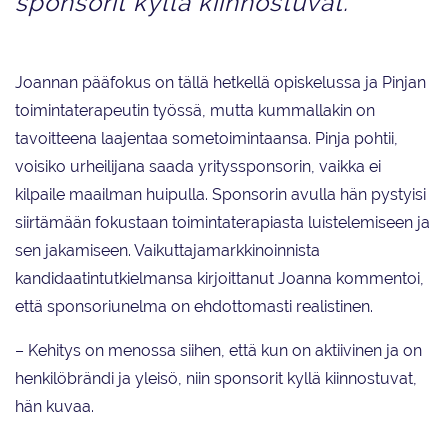
sponsorit kyllä kiinnostuvat.”
Joannan pääfokus on tällä hetkellä opiskelussa ja Pinjan
toimintaterapeutin työssä, mutta kummallakin on
tavoitteena laajentaa sometoimintaansa. Pinja pohtii,
voisiko urheilijana saada yrityssponsorin, vaikka ei
kilpaile maailman huipulla. Sponsorin avulla hän pystyisi
siirtämään fokustaan toimintaterapiasta luistelemiseen ja
sen jakamiseen. Vaikuttajamarkkinoinnista
kandidaatintutkielmansa kirjoittanut Joanna kommentoi,
että sponsoriunelma on ehdottomasti realistinen.
– Kehitys on menossa siihen, että kun on aktiivinen ja on
henkilöbrändi ja yleisö, niin sponsorit kyllä kiinnostuvat,
hän kuvaa.