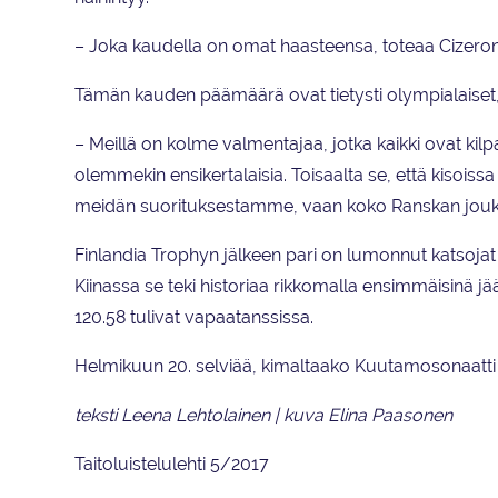
– Joka kaudella on omat haasteensa, toteaa Cizeron
Tämän kauden päämäärä ovat tietysti olympialaiset, 
– Meillä on kolme valmentajaa, jotka kaikki ovat kil
olemmekin ensikertalaisia. Toisaalta se, että kisoissa k
meidän suorituksestamme, vaan koko Ranskan joukk
Finlandia Trophyn jälkeen pari on lumonnut katsojat
Kiinassa se teki historiaa rikkomalla ensimmäisinä 
120.58 tulivat vapaatanssissa.
Helmikuun 20. selviää, kimaltaako Kuutamosonaatti 
teksti Leena Lehtolainen | kuva Elina Paasonen
Taitoluistelulehti 5/2017