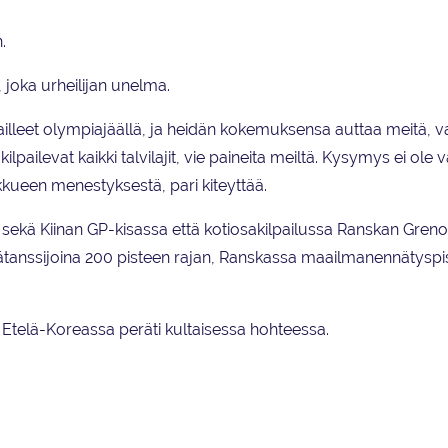
.
joka urheilijan unelma.
pailleet olympiajäällä, ja heidän kokemuksensa auttaa meitä, v
ilpailevat kaikki talvilajit, vie paineita meiltä. Kysymys ei ole v
ueen menestyksestä, pari kiteyttää.
 sekä Kiinan GP-kisassa että kotiosakilpailussa Ranskan Greno
jäätanssijoina 200 pisteen rajan, Ranskassa maailmanennätyspi
Etelä-Koreassa peräti kultaisessa hohteessa.