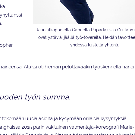
kka
yhyttanssi
.
Jään ulkopuolella Gabriella Papadakis ja Guillaum
ovat ystäviä, jäällä työ-tovereita. Heidän tavoitt
topher
yhdessä luistella yhtenä.
ineensa. Aluksi oli hieman pelottavaakin työskennellä häne
vuoden työn summa.
 tekemään uusia asioita ja kysymään erilaisia kysymyksiä.
haissa 2015 parin vakituinen valmentaja-koreografi Marie