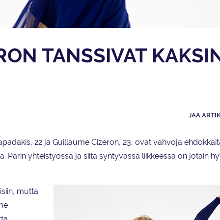
ERON TANSSIVAT KAKSI
JAA ARTI
Papadakis, 22 ja Guillaume Cizeron, 23, ovat vahvoja ehdokkait
Parin yhteistyössä ja siitä syntyvässä liikkeessä on jotain hy
siin, mutta
lme
ta.