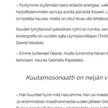
– Pystymme löytämään kaksi erilaista energiaa, vai
harjoittelemmekin samoja asioita päivästä toiseen. L
on todella hauska, meillä on ollut kivaa sitä tehdessä
Kauden lyhyttanssin pakollinen rytmi on rumba, sen
koreografia on vuoden 1984 olympiavoittajan Chris
Deanin käsialaa.
– Emme tunteneet Deania, mutta tunsimme hänen ma
kanssaan, nauraa Gabriella Papadakis.
Kuutamosonaatti on neljän 
– Hän kuunteli hyvin mitä halusimme, hän sai meidät
Jo ensimmäisen maailmanmestaruuden jälkeen Shang