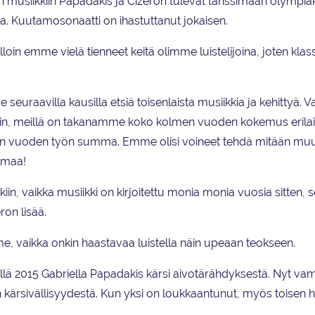
hin musiikkiin Papadakis ja Cizeron tulevat tanssimaan olympia
a. Kuutamosonaatti on ihastuttanut jokaisen.
oin emme vielä tienneet keitä olimme luistelijoina, joten klas
uraavilla kausilla etsiä toisenlaista musiikkia ja kehittyä. V
iin, meillä on takanamme koko kolmen vuoden kokemus erila
ljän vuoden työn summa. Emme olisi voineet tehdä mitään muu
lmaa!
iin, vaikka musiikki on kirjoitettu monia monia vuosia sitten, s
on lisää.
e, vaikka onkin haastavaa luistella näin upeaan teokseen.
ä 2015 Gabriella Papadakis kärsi aivotärähdyksestä. Nyt va
 kärsivällisyydestä. Kun yksi on loukkaantunut, myös toisen ha