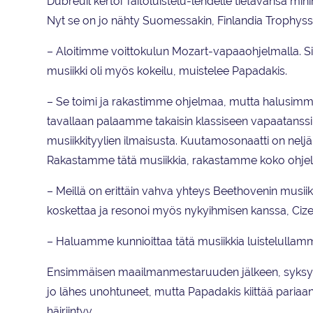
Dubreuil kertoi Taitoluistelu-lehdelle tietävänsä mi
Nyt se on jo nähty Suomessakin, Finlandia Trophyss
– Aloitimme voittokulun Mozart-vapaaohjelmalla. Sill
musiikki oli myös kokeilu, muistelee Papadakis.
– Se toimi ja rakastimme ohjelmaa, mutta halusimme se
tavallaan palaamme takaisin klassiseen vapaatanss
musiikkityylien ilmaisusta. Kuutamosonaatti on ne
Rakastamme tätä musiikkia, rakastamme koko ohje
– Meillä on erittäin vahva yhteys Beethovenin musiikk
koskettaa ja resonoi myös nykyihmisen kanssa, Cizer
– Haluamme kunnioittaa tätä musiikkia luistelullamm
Ensimmäisen maailmanmestaruuden jälkeen, syksyll
jo lähes unohtuneet, mutta Papadakis kiittää pariaan
häiriintyy.