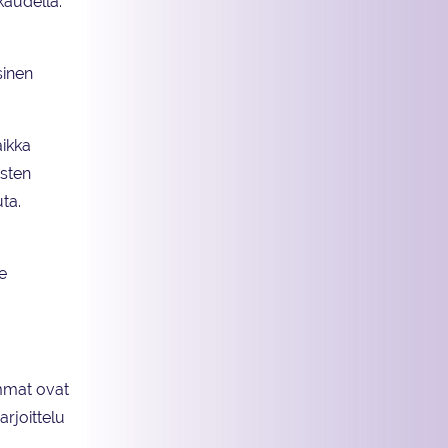
kaudella.
sinen
aikka
isten
ta.
e
mmat ovat
rjoittelu