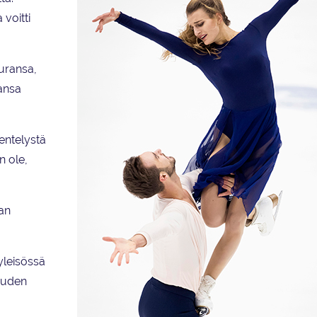
 voitti
uransa,
vansa
entelystä
n ole,
an
yleisössä
kauden