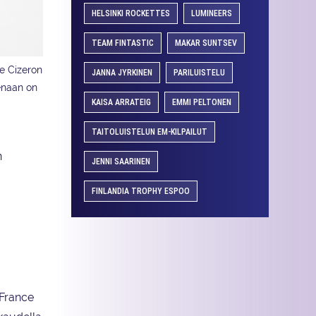
HELSINKI ROCKETTES
LUMINEERS
TEAM FINTASTIC
MAKAR SUNTSEV
e Cizeron
JANNA JYRKINEN
PARILUISTELU
eenaan on
KAISA ARRATEIG
EMMI PELTONEN
TAITOLUISTELUN EM-KILPAILUT
n
JENNI SAARINEN
FINLANDIA TROPHY ESPOO
-France