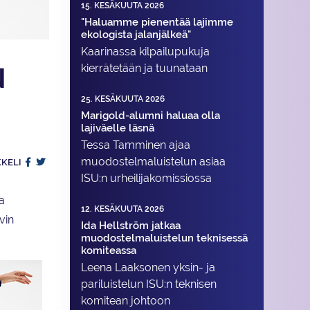
15. KESÄKUUTA 2026
"Haluamme pienentää lajimme
ekologista jalanjälkeä"
Kaarinassa kilpailupukuja
kierrätetään ja tuunataan
N
25. KESÄKUUTA 2026
Marigold-alumni haluaa olla
lajiväelle läsnä
Tessa Tamminen ajaa
muodostelma­luistelun asiaa
KKELI
ISU:n urheilija­komissiossa
a
12. KESÄKUUTA 2026
vin
Ida Hellström jatkaa
muodostelmaluistelun teknisessä
komiteassa
Leena Laaksonen yksin- ja
pariluistelun ISU:n teknisen
komitean johtoon