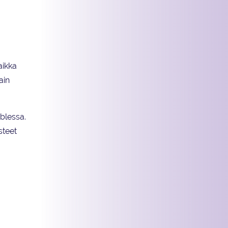
aikka
ain
blessa.
steet