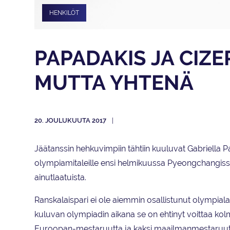
HENKILÖT
PAPADAKIS JA CIZ
MUTTA YHTENÄ
20. JOULUKUUTA 2017
Jäätanssin hehkuvimpiin tähtiin kuuluvat Gabriella 
olympiamitaleille ensi helmikuussa Pyeongchangissa. 
ainutlaatuista.
Ranskalaispari ei ole aiemmin osallistunut olympialai
kuluvan olympiadin aikana se on ehtinyt voittaa ko
Euroopan-mestaruutta ja kaksi maailmanmestaruut