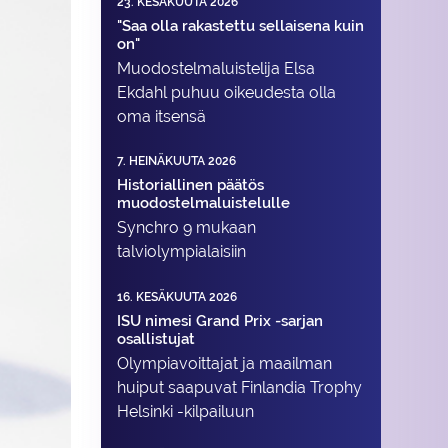
23. KESÄKUUTA 2026
"Saa olla rakastettu sellaisena kuin
on"
Muodostelma­luistelija Elsa
Ekdahl puhuu oikeudesta olla
oma itsensä
7. HEINÄKUUTA 2026
Historiallinen päätös
muodostelmaluistelulle
Synchro 9 mukaan
talviolympialaisiin
16. KESÄKUUTA 2026
ISU nimesi Grand Prix -sarjan
osallistujat
Olympiavoittajat ja maailman
huiput saapuvat Finlandia Trophy
Helsinki -kilpailuun