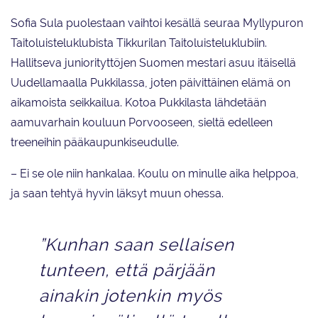
Sofia Sula puolestaan vaihtoi kesällä seuraa Myllypuron
Taitoluisteluklubista Tikkurilan Taitoluisteluklubiin.
Hallitseva juniorityttöjen Suomen mestari asuu itäisellä
Uudellamaalla Pukkilassa, joten päivittäinen elämä on
aikamoista seikkailua. Kotoa Pukkilasta lähdetään
aamuvarhain kouluun Porvooseen, sieltä edelleen
treeneihin pääkaupunkiseudulle.
– Ei se ole niin hankalaa. Koulu on minulle aika helppoa,
ja saan tehtyä hyvin läksyt muun ohessa.
”Kunhan saan sellaisen
tunteen, että pärjään
ainakin jotenkin myös