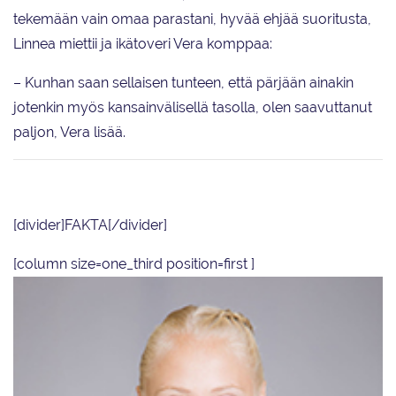
tekemään vain omaa parastani, hyvää ehjää suoritusta,
Linnea miettii ja ikätoveri Vera komppaa:
– Kunhan saan sellaisen tunteen, että pärjään ainakin
jotenkin myös kansainvälisellä tasolla, olen saavuttanut
paljon, Vera lisää.
[divider]FAKTA[/divider]
[column size=one_third position=first ]