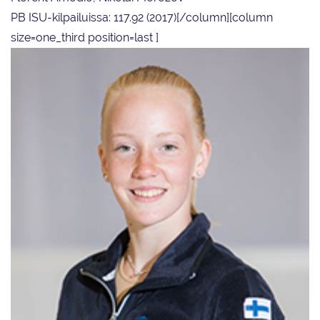
PB ISU-kilpailuissa: 117.92 (2017)[/column][column
size=one_third position=last ]