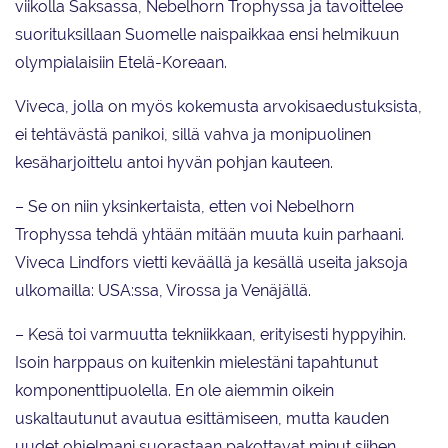
viikolla Saksassa, Nebelhorn Trophyssa ja tavoittelee
suorituksillaan Suomelle naispaikkaa ensi helmikuun
olympialaisiin Etelä-Koreaan.
Viveca, jolla on myös kokemusta arvokisaedustuksista,
ei tehtävästä panikoi, sillä vahva ja monipuolinen
kesäharjoittelu antoi hyvän pohjan kauteen.
– Se on niin yksinkertaista, etten voi Nebelhorn
Trophyssa tehdä yhtään mitään muuta kuin parhaani.
Viveca Lindfors vietti keväällä ja kesällä useita jaksoja
ulkomailla: USA:ssa, Virossa ja Venäjällä.
– Kesä toi varmuutta tekniikkaan, erityisesti hyppyihin.
Isoin harppaus on kuitenkin mielestäni tapahtunut
komponenttipuolella. En ole aiemmin oikein
uskaltautunut avautua esittämiseen, mutta kauden
uudet ohjelmani suorastaan pakottavat minut siihen.