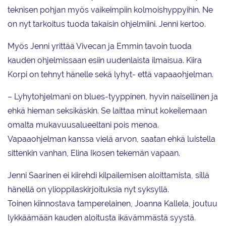
teknisen pohjan myös vaikeimpiin kolmoishyppyihin. Ne
on nyt tarkoitus tuoda takaisin ohjelmiini. Jenni kertoo.
Myös Jenni yrittää Vivecan ja Emmin tavoin tuoda
kauden ohjelmissaan esiin uudenlaista ilmaisua. Kiira
Korpi on tehnyt hänelle sekä lyhyt- että vapaaohjelman.
– Lyhytohjelmani on blues-tyyppinen, hyvin naisellinen ja
ehkä hieman seksikäskin. Se laittaa minut kokeilemaan
omalta mukavuusalueeltani pois menoa.
Vapaaohjelman kanssa vielä arvon, saatan ehkä luistella
sittenkin vanhan, Elina Ikosen tekemän vapaan.
Jenni Saarinen ei kiirehdi kilpailemisen aloittamista, sillä
hänellä on ylioppilaskirjoituksia nyt syksyllä.
Toinen kiinnostava tamperelainen, Joanna Kallela, joutuu
lykkäämään kauden aloitusta ikävämmästä syystä.