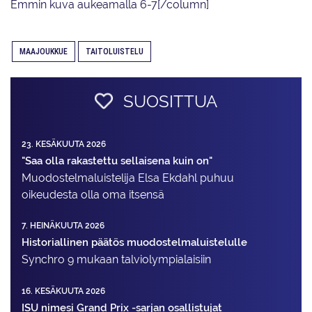
Emmin kuva aukeamalla 6-7[/column]
MAAJOUKKUE
TAITOLUISTELU
SUOSITTUA
23. KESÄKUUTA 2026
"Saa olla rakastettu sellaisena kuin on"
Muodostelma­luistelija Elsa Ekdahl puhuu
oikeudesta olla oma itsensä
7. HEINÄKUUTA 2026
Historiallinen päätös muodostelmaluistelulle
Synchro 9 mukaan talviolympialaisiin
16. KESÄKUUTA 2026
ISU nimesi Grand Prix -sarjan osallistujat