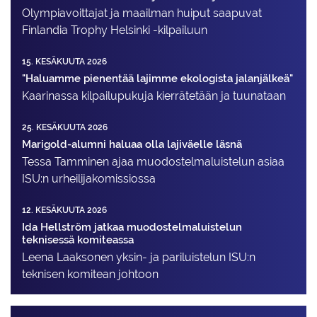
Olympiavoittajat ja maailman huiput saapuvat
Finlandia Trophy Helsinki -kilpailuun
15. KESÄKUUTA 2026
"Haluamme pienentää lajimme ekologista jalanjälkeä"
Kaarinassa kilpailupukuja kierrätetään ja tuunataan
25. KESÄKUUTA 2026
Marigold-alumni haluaa olla lajiväelle läsnä
Tessa Tamminen ajaa muodostelma­luistelun asiaa
ISU:n urheilija­komissiossa
12. KESÄKUUTA 2026
Ida Hellström jatkaa muodostelmaluistelun
teknisessä komiteassa
Leena Laaksonen yksin- ja pariluistelun ISU:n
teknisen komitean johtoon