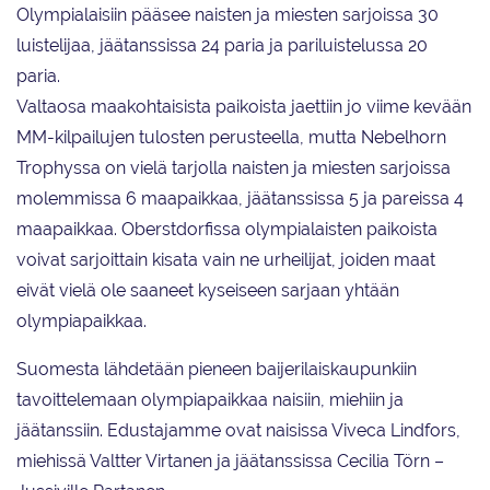
Olympialaisiin pääsee naisten ja miesten sarjoissa 30
luistelijaa, jäätanssissa 24 paria ja pariluistelussa 20
paria.
Valtaosa maakohtaisista paikoista jaettiin jo viime kevään
MM-kilpailujen tulosten perusteella, mutta Nebelhorn
Trophyssa on vielä tarjolla naisten ja miesten sarjoissa
molemmissa 6 maapaikkaa, jäätanssissa 5 ja pareissa 4
maapaikkaa. Oberstdorfissa olympialaisten paikoista
voivat sarjoittain kisata vain ne urheilijat, joiden maat
eivät vielä ole saaneet kyseiseen sarjaan yhtään
olympiapaikkaa.
Suomesta lähdetään pieneen baijerilaiskaupunkiin
tavoittelemaan olympiapaikkaa naisiin, miehiin ja
jäätanssiin. Edustajamme ovat naisissa Viveca Lindfors,
miehissä Valtter Virtanen ja jäätanssissa Cecilia Törn –