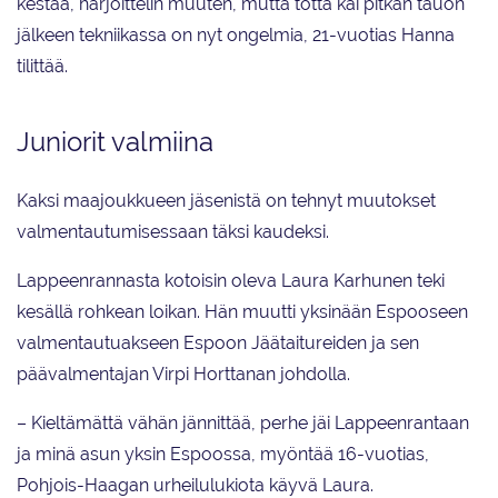
kestää, harjoittelin muuten, mutta totta kai pitkän tauon
jälkeen tekniikassa on nyt ongelmia, 21-vuotias Hanna
tilittää.
Juniorit valmiina
Kaksi maajoukkueen jäsenistä on tehnyt muutokset
valmentautumisessaan täksi kaudeksi.
Lappeenrannasta kotoisin oleva Laura Karhunen teki
kesällä rohkean loikan. Hän muutti yksinään Espooseen
valmentautuakseen Espoon Jäätaitureiden ja sen
päävalmentajan Virpi Horttanan johdolla.
– Kieltämättä vähän jännittää, perhe jäi Lappeenrantaan
ja minä asun yksin Espoossa, myöntää 16-vuotias,
Pohjois-Haagan urheilulukiota käyvä Laura.