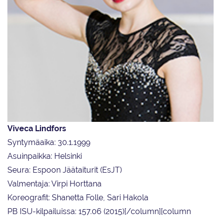
Viveca Lindfors
Syntymäaika: 30.1.1999
Asuinpaikka: Helsinki
Seura: Espoon Jäätaiturit (EsJT)
Valmentaja: Virpi Horttana
Koreografit: Shanetta Folle, Sari Hakola
PB ISU-kilpailuissa: 157.06 (2015)[/column][column