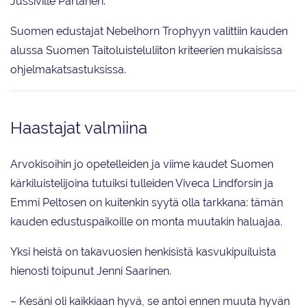
Jussiville Partanen.
Suomen edustajat Nebelhorn Trophyyn valittiin kauden
alussa Suomen Taitoluisteluliiton kriteerien mukaisissa
ohjelmakatsastuksissa.
Haastajat valmiina
Arvokisoihin jo opetelleiden ja viime kaudet Suomen
kärkiluistelijoina tutuiksi tulleiden Viveca Lindforsin ja
Emmi Peltosen on kuitenkin syytä olla tarkkana: tämän
kauden edustuspaikoille on monta muutakin haluajaa.
Yksi heistä on takavuosien henkisistä kasvukipuiluista
hienosti toipunut Jenni Saarinen.
– Kesäni oli kaikkiaan hyvä, se antoi ennen muuta hyvän