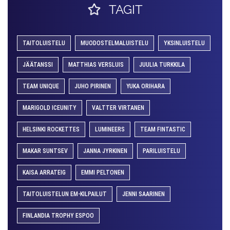
TAGIT
TAITOLUISTELU
MUODOSTELMALUISTELU
YKSINLUISTELU
JÄÄTANSSI
MATTHIAS VERSLUIS
JUULIA TURKKILA
TEAM UNIQUE
JUHO PIRINEN
YUKA ORIHARA
MARIGOLD ICEUNITY
VALTTER VIRTANEN
HELSINKI ROCKETTES
LUMINEERS
TEAM FINTASTIC
MAKAR SUNTSEV
JANNA JYRKINEN
PARILUISTELU
KAISA ARRATEIG
EMMI PELTONEN
TAITOLUISTELUN EM-KILPAILUT
JENNI SAARINEN
FINLANDIA TROPHY ESPOO