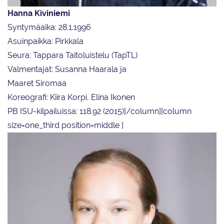
Hanna Kiviniemi
Syntymäaika: 28.1.1996
Asuinpaikka: Pirkkala
Seura: Tappara Taitoluistelu (TapTL)
Valmentajat: Susanna Haarala ja
Maaret Siromaa
Koreografi: Kiira Korpi, Elina Ikonen
PB ISU-kilpailuissa: 118.92 (2015)[/column][column
size=one_third position=middle ]