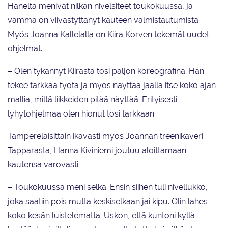
Häneltä menivät nilkan nivelsiteet toukokuussa, ja
vamma on viivästyttänyt kauteen valmistautumista
Myös Joanna Kallelalla on Kiira Korven tekemät uudet
ohjelmat.
– Olen tykännyt Kiirasta tosi paljon koreografina. Hän
tekee tarkkaa työtä ja myös näyttää jäällä itse koko ajan
mallia, miltä liikkeiden pitää näyttää. Erityisesti
lyhytohjelmaa olen hionut tosi tarkkaan.
Tamperelaisittain ikävästi myös Joannan treenikaveri
Tapparasta, Hanna Kiviniemi joutuu aloittamaan
kautensa varovasti.
– Toukokuussa meni selkä. Ensin siihen tuli nivellukko,
joka saatiin pois mutta keskiselkään jäi kipu. Olin lähes
koko kesän luistelematta. Uskon, että kuntoni kyllä