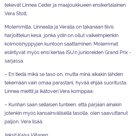
tekevät Linnea Ceder ja maajoukkueen ensikertalainen
Vera Stolt.
Molemmilla, Linnealla ja Veralla on takanaan tiivis
harjoittelun kesä, jonka ydin on ollut vaikeimpienkin
kolmoishyppyjen kuntoon saattaminen. Molemmat
esiintyvät myös ensi kertaa ISU:n junioreiden Grand Prix -
sarjassa.
– En tiedä mikä se taso on, mutta minä aikakin lähden
tekemään vain omaa parastani, hyvää ehjää suoritusta,
Linnea miettii ja ikätoveri Vera komppaa:
– Kunhan saan sellaisen tunteen, että pärjään ainakin
jotenkin myös kansainvälisellä tasolla, olen saavuttanut
paljon, Vera lisää.
teksti Kaisa Viitanen