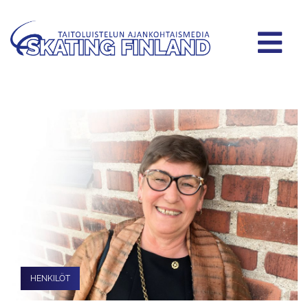
HENKILÖT