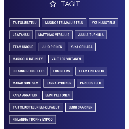
TAGIT
TAITOLUISTELU
MUODOSTELMALUISTELU
YKSINLUISTELU
JÄÄTANSSI
MATTHIAS VERSLUIS
JUULIA TURKKILA
TEAM UNIQUE
JUHO PIRINEN
YUKA ORIHARA
MARIGOLD ICEUNITY
VALTTER VIRTANEN
HELSINKI ROCKETTES
LUMINEERS
TEAM FINTASTIC
MAKAR SUNTSEV
JANNA JYRKINEN
PARILUISTELU
KAISA ARRATEIG
EMMI PELTONEN
TAITOLUISTELUN EM-KILPAILUT
JENNI SAARINEN
FINLANDIA TROPHY ESPOO