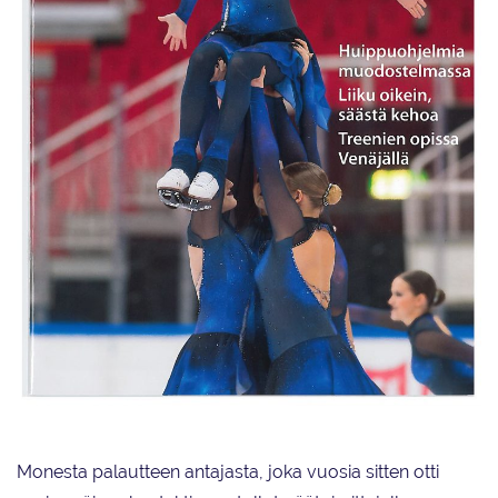
Taitoluistelu-lehden kannessa vuonna 2015 oli vuorossa
muodostelmaluistelu ja Helsinki Rockettes.
Monesta palautteen antajasta, joka vuosia sitten otti