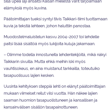
sillä upea laji ansaitsi Kaisan mielestä värit tarjoamaan
elämyksiä myös kuvina.
Päätoimittajan tueksi syntyi tiivis Taikkari-tiimi tuottamaan
kuvia ja tekstiä lehteen, johon haluttiin panostaa.
Muodostelmaluistelun kasvu 2004–2007 toi lehdelle
paitsi lisää sisältöä myös lukijoita kuluja jakamaan.
– Olimme todella innostuneita lehdentekijöitä, mikä näkyi
Taikkarin sivuilla. Mutta ehkä meihin iski myös
vauhtisokeus, en aina muistanut tarkkailla, toteutuiko
tasapuolisuus lajien kesken.
Uusinta kehityksen steppiä lehti on elänyt päätoimittajan
mukaan viimeiset reilut viisi vuotta. Hän näkee lajien
saaman huomion tasapuolistuneen ja kansallisen ja
kansainvälisen sisällön tasapainottuneen.