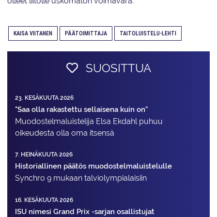
olleet liitolle uskomaton voimavara.
KAISA VIITANEN
PÄÄTOIMITTAJA
TAITOLUISTELU-LEHTI
SUOSITTUA
23. KESÄKUUTA 2026
"Saa olla rakastettu sellaisena kuin on"
Muodostelma­luistelija Elsa Ekdahl puhuu
oikeudesta olla oma itsensä
7. HEINÄKUUTA 2026
Historiallinen päätös muodostelmaluistelulle
Synchro 9 mukaan talviolympialaisiin
16. KESÄKUUTA 2026
ISU nimesi Grand Prix -sarjan osallistujat