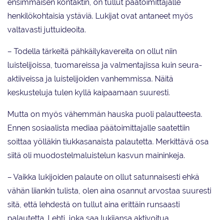
ensimmäisen kontaktin, on tullut päätoimittajalle
henkilökohtaisia ystäviä. Lukijat ovat antaneet myös
valtavasti juttuideoita.
– Todella tärkeitä pähkäilykavereita on ollut niin
luistelijoissa, tuomareissa ja valmentajissa kuin seura-
aktiiveissa ja luistelijoiden vanhemmissa. Näitä
keskusteluja tulen kyllä kaipaamaan suuresti.
Mutta on myös vähemmän hauska puoli palautteesta.
Ennen sosiaalista mediaa päätoimittajalle saatettiin
soittaa yölläkin tiukkasanaista palautetta. Merkittävä osa
siitä oli muodostelmaluistelun kasvun maininkeja.
– Vaikka lukijoiden palaute on ollut satunnaisesti ehkä
vähän liiankin tulista, olen aina osannut arvostaa suuresti
sitä, että lehdestä on tullut aina erittäin runsaasti
palautetta. Lehti, joka saa lukijansa aktivoitua