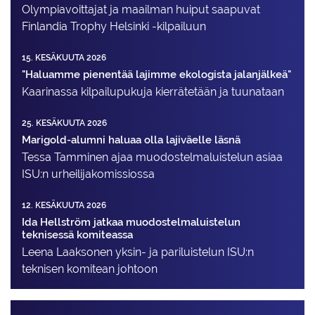
Olympiavoittajat ja maailman huiput saapuvat
Finlandia Trophy Helsinki -kilpailuun
15. KESÄKUUTA 2026
"Haluamme pienentää lajimme ekologista jalanjälkeä"
Kaarinassa kilpailupukuja kierrätetään ja tuunataan
25. KESÄKUUTA 2026
Marigold-alumni haluaa olla lajiväelle läsnä
Tessa Tamminen ajaa muodostelma­luistelun asiaa
ISU:n urheilija­komissiossa
12. KESÄKUUTA 2026
Ida Hellström jatkaa muodostelmaluistelun
teknisessä komiteassa
Leena Laaksonen yksin- ja pariluistelun ISU:n
teknisen komitean johtoon