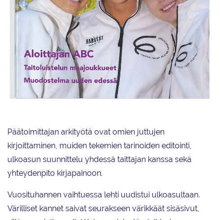
Taitoluistelu-lehden kanneessa poseerasivat vuonna 2006 Susanna Pöykiö,
Kiira Korpi ja Alisa Drei.
Päätoimittajan arkityötä ovat omien juttujen
kirjoittaminen, muiden tekemien tarinoiden editointi,
ulkoasun suunnittelu yhdessä taittajan kanssa sekä
yhteydenpito kirjapainoon.
Vuosituhannen vaihtuessa lehti uudistui ulkoasultaan.
Värilliset kannet saivat seurakseen värikkäät sisäsivut,