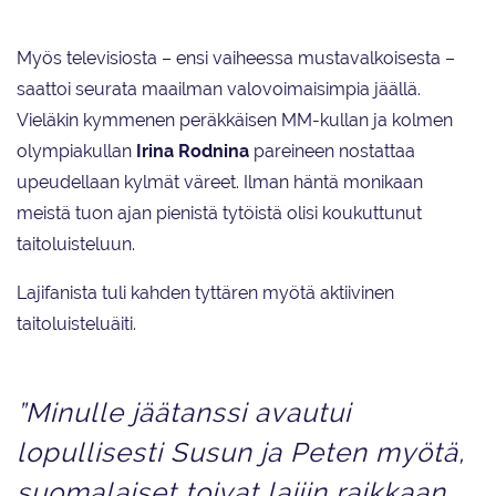
Taitoluistelulehden kansi vuodelta 1999, jolloin Kaisa Viitanen aloitti lehden
päätoimittajana.
Myös televisiosta – ensi vaiheessa mustavalkoisesta –
saattoi seurata maailman valovoimaisimpia jäällä.
Vieläkin kymmenen peräkkäisen MM-kullan ja kolmen
olympiakullan
Irina Rodnina
pareineen nostattaa
upeudellaan kylmät väreet. Ilman häntä monikaan
meistä tuon ajan pienistä tytöistä olisi koukuttunut
taitoluisteluun.
Lajifanista tuli kahden tyttären myötä aktiivinen
taitoluisteluäiti.
”Minulle jäätanssi avautui
lopullisesti Susun ja Peten myötä,
suomalaiset toivat lajiin raikkaan