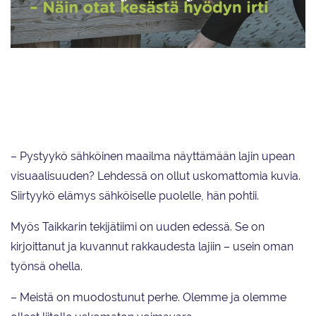
Viimeinen Taitoluistelu-lehti ilmestyi toukokuussa. Sen kannessa
poseerasivat EM-pronssimitalisti Viveca Lindfors, MM-hopeaa
saavuttaneen Marigold IceUnityn kapteeni Camilla Sundgren ja MM-
pronssia napanneen Helsinki Rockettesin kapteeni Nona Vihma.
– Pystyykö sähköinen maailma näyttämään lajin upean
visuaalisuuden? Lehdessä on ollut uskomattomia kuvia.
Siirtyykö elämys sähköiselle puolelle, hän pohtii.
Myös Taikkarin tekijätiimi on uuden edessä. Se on
kirjoittanut ja kuvannut rakkaudesta lajiin – usein oman
työnsä ohella.
– Meistä on muodostunut perhe. Olemme ja olemme