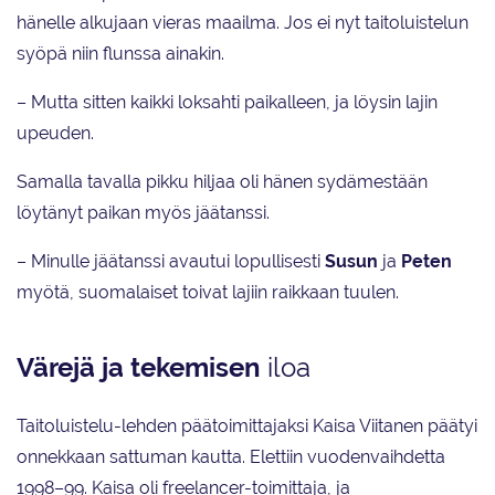
hänelle alkujaan vieras maailma. Jos ei nyt taitoluistelun
syöpä niin flunssa ainakin.
– Mutta sitten kaikki loksahti paikalleen, ja löysin lajin
upeuden.
Samalla tavalla pikku hiljaa oli hänen sydämestään
löytänyt paikan myös jäätanssi.
– Minulle jäätanssi avautui lopullisesti
Susun
ja
Peten
myötä, suomalaiset toivat lajiin raikkaan tuulen.
Värejä ja tekemisen
iloa
Taitoluistelu-lehden päätoimittajaksi Kaisa Viitanen päätyi
onnekkaan sattuman kautta. Elettiin vuodenvaihdetta
1998–99. Kaisa oli freelancer-toimittaja, ja