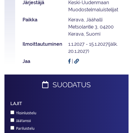
Järjestäjä
Keski-Uudenmaan
Muodostelmaluistelijat
Paikka
Kerava, Jäähalli
Metsolantie 3, 04200
Kerava, Suomi
Ilmoittautuminen
1.1.2027 - 15.1.2027(jälk.
20.1.2027)
Jaa
|
SUODATUS
LAJIT
Yksinluistelu
Jäätanssi
Pariluistelu