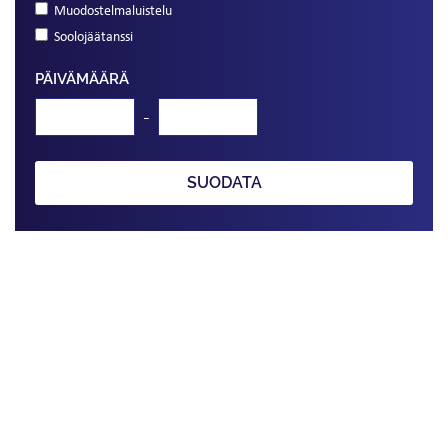
Muodostelmaluistelu
Soolojäätanssi
PÄIVÄMÄÄRÄ
-
SUODATA