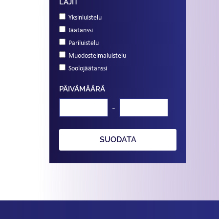
LAJIT
Yksinluistelu
Jäätanssi
Pariluistelu
Muodostelmaluistelu
Soolojäätanssi
PÄIVÄMÄÄRÄ
-
SUODATA