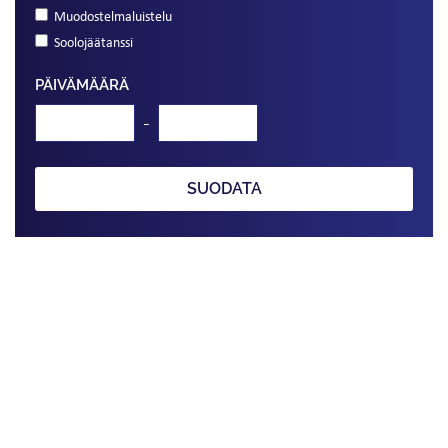
Muodostelmaluistelu
Soolojäätanssi
PÄIVÄMÄÄRÄ
-
SUODATA