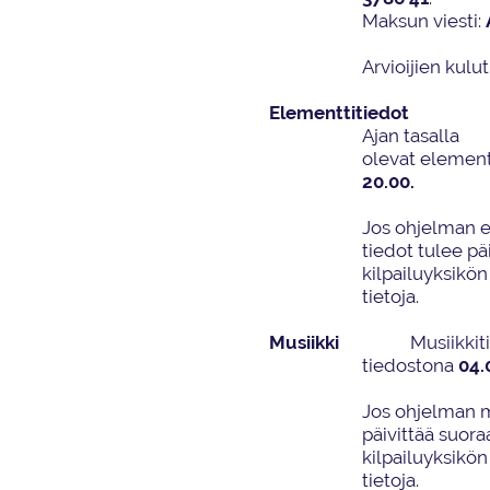
Maksun viesti:
Arvioijien
kulut
Elementtitiedot
Ajan tasalla
olevat
element
20.0
0.
Jos ohjelman e
tiedot tulee pä
kilpailuyksikön
tietoja.
Musiikk
i
Musiikki
tiedostona
04
.
Jos ohjelman m
päivittää suor
kilpailuyksikön
tietoja.