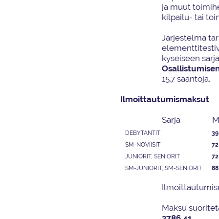
ja muut toimih
kilpailu- tai to
Järjestelmä ta
elementtitestiv
kyseiseen sarja
Osallistumise
15
.7
sääntöjä
.
Ilmoittautumismaksut
Sarja
M
DEBYTANT
IT
39
SM-NOVIISI
T
72
JUNIORIT, SENIORIT
72
SM-JUNIORIT, SM-SENIORIT
88
I
lmoittautumi
M
aksu suorite
3786 41
.