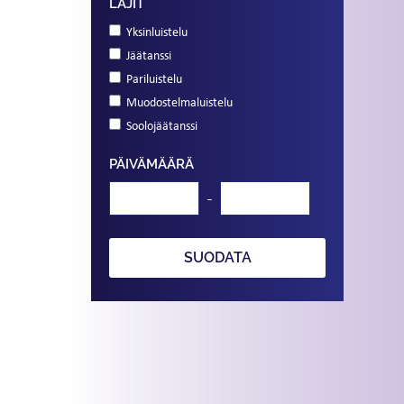
LAJIT
Yksinluistelu
Jäätanssi
Pariluistelu
Muodostelmaluistelu
Soolojäätanssi
PÄIVÄMÄÄRÄ
-
SUODATA