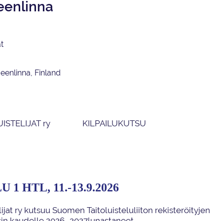
meenlinna
t
eenlinna, Finland
STELIJAT ry
KILPAILUKUTSU
U 1
HTL
, 11.-13.9.2026
ijat
ry
kutsuu
Suomen Taitoluisteluliiton
rekisteröityjen
i
n kaudel
le
202
6
–2027
lunastane
et