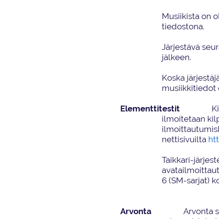
Musiikista on 
tiedostona
.
Järjestävä seu
jälkeen.
Koska järjestäj
musiikkitiedot
Elementtitestit
Ki
ilmoitetaan ki
ilmoittautumi
nettisivuilta
ht
Taikkari
-järjest
avata
ilmoittau
6 (SM-sarjat) 
Arvonta
Arvonta
s