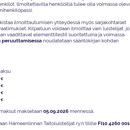
enkilöt
.
Ilmoitettavilla henkilöillä tulee olla voimassa olev
imihenkilöpassi.
rkistaa ilmoittautumisen yhteydessä myös sarjakohtaiset
aatimukset. Kilpailuun voidaan ilmoittaa vain luistelijat, jo
an vaadittavat elementtitestit suoritettuina ja voimassa.
n peruut
tami
sessa
noudatetaan
sääntökirjan kohdan
aksu
 €
€
 €
 €
smaksu
t maksetaan
05
.
09
.20
2
6
mennessä
.
taan
Hämeenlinnan Taitoluistelijat
ry
:n
tilille
FI10 4260 001