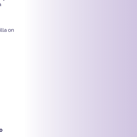
a
illa on
0