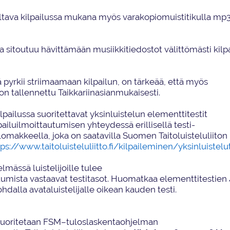
oltava kilpailussa mukana myös varakopi
o
muistitikulla mp
ra sitoutuu hävittämään
musiikki
tiedostot välittömästi kilp
ä
pyrkii
striimaa
maan
kilpailun
,
on tärkeää, että myös
 on tallennettu
Taikkariin
asianmukaisesti.
lpailussa suoritettavat yksinluistelun elementtitestit
lpailuilmoittautumisen yhteydessä
erillisellä
testi-
slomakkeella
, joka on saatavilla
Suomen Taitoluisteluliiton
tps://www.taitoluisteluliitto.fi/kilpaileminen/yksinluistelu
elmässä luistelij
oill
e
tulee
tumist
a
vastaavat
testitaso
t
. Huomatkaa elementtitestien 4
kohdalla
avata
luistelija
lle
oikea
n
kaude
n testi
.
uoritetaan FSM
–
tuloslaskentaohjelman