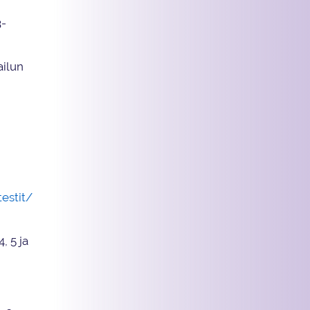
3-
ailun
testit/
, 5 ja