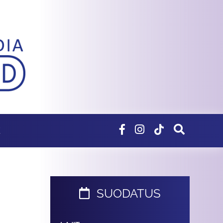
E
SUODATUS