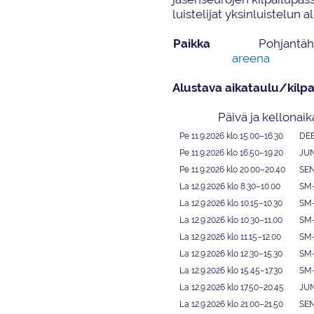
luistelijat
yksinluistelun
al
Paikka
Pohjantäh
areena
Alustava aikataulu
/kilpa
Päivä ja kellonaik
Pe 11.9.2026
klo 15.00–16.30
DEB
Pe 11.9.2026 klo 16.50
–
19.20
JUN
Pe 11.9.2026 klo 20.00
–
20.40
SEN
La 12.9.2026 klo 8.30
–
10.0
0
SM-
La 12.9.2026 klo 10.1
5
–
10.3
0
SM-
La 12.9.2026 klo 10.3
0
–
11.0
0
SM
La 12.9.2026 klo 11.
15
–
12.0
0
SM
La 12.9.2026 klo 12.30
–
15.
30
SM
La 12.9.2026 klo 15.45
–
17.
30
SM
La 12.9.2026 klo 17.50
–
20.4
5
JUN
La 12.9.2026 k
l
o 21.0
0
–
21.5
0
SEN