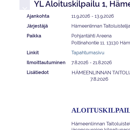
YL Aloituskilpailu 1, Hä
Ajankohta
11.9.2026 - 13.9.2026
Järjestäjä
Hämeenlinnan Taitoluistelija
Paikka
Pohjantähti Areena
Poltinahontie 11, 13130 Häm
Linkit
Tapahtumasivu
Ilmoittautuminen
7.8.2026 - 21.8.2026
Lisätiedot
HÄMEENLINNAN TAITOLUI
7.8.2026
ALOITUSKILPAIL
Hämeenlinnan
T
aitoluistel
jäsenseurojen
kilpailu
pass