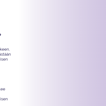
o
lkeen,
ästään
misen
lee
misen