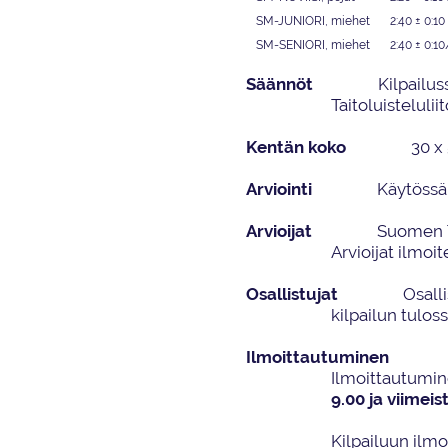
SM-JUNIORI,
miehet
2:40 ± 0:10
SM-SENIORI,
miehet
2:40 ± 0:10
Säännöt
Kilpailu
Taitoluistelulii
Kentän koko
30
x
Arviointi
Käytössä
Arvioijat
S
uomen T
Arvioija
t ilmoi
Osallistujat
Osall
kilpailun tuloss
Ilmoittautuminen
Ilmoittautumi
9
.
00 ja
viimeis
Kilpailuun ilmo