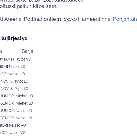
oituskilpailu 1
kilpailuun.
ti
A
reena, Poltinahontie 11, 13130 Hämeenlinna,
Pohjantäh
ilujärjestys
a
Sarja
YTANTTI Tytöt
VO
IORI Naiset
LO
IORI Naiset
LO
NOVIISI
Tytöt
LO
NOVIISI
Pojat
LO
-JUNIORI
Miehet
LO
-SENIORI
Miehet
LO
-JUNIORI
Naiset
LO
-SENIORI
Naiset
LO
IORI Naiset
VO
IORI Naiset
VO