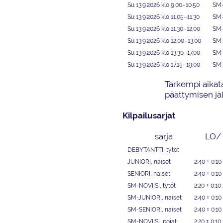
Su 13.9.2026 klo 9.00
–
10.
50
SM-
Su 13.9.2026 klo 11.05
–
11.
30
SM-
Su 13.9.2026 klo 11.30
–
12.0
0
SM
Su 13.9.2026 klo 12.0
0
–
1
3
.
00
SM
Su
13.9.2026 klo 13.30
–
1
7.00
SM
Su
13
.
9
.
2026 klo 17.1
5
–
1
9.00
SM
Tarkempi aikat
päättymisen jä
Kilpailusarjat
sarja
LO/ 
DEBYTANTTI
,
tytöt
JUNIORI,
naiset
2:40 ± 0:10
SENIORI
,
naiset
2:40 ± 0:10
SM-NOVIISI,
tytöt
2:20 ± 0:10
SM-JUNIORI,
naiset
2:40 ± 0:10
SM-SENIORI,
naiset
2:40 ± 0:10
SM-NOVIISI,
pojat
2:20 ± 0:10