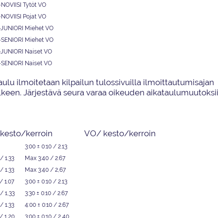
NOVIISI Tytöt
VO
NOVIISI Pojat
VO
-JUNIORI
Miehet
VO
-SENIORI
Miehet
VO
-JUNIORI
Naiset
VO
-SENIORI
Naiset
VO
aulu ilmoitetaan
kilpailun tulossivuilla ilmoittautumisajan
lkeen
. Järjestävä seura
varaa
oikeuden
aikataulumuutoksii
kesto/kerroin
VO/ kesto/kerroin
3:00 ± 0:10
/ 2.13
/ 1.33
Max 3:40
/ 2.67
/ 1.33
Max 3:40
/ 2,67
/ 1.07
3:00 ± 0:10
/ 2.13
/ 1,33
3:30 ± 0:10
/ 2.67
/ 1.33
4:00 ± 0:10
/ 2.67
/ 1,20
3:00 ± 0:10
/ 2,40