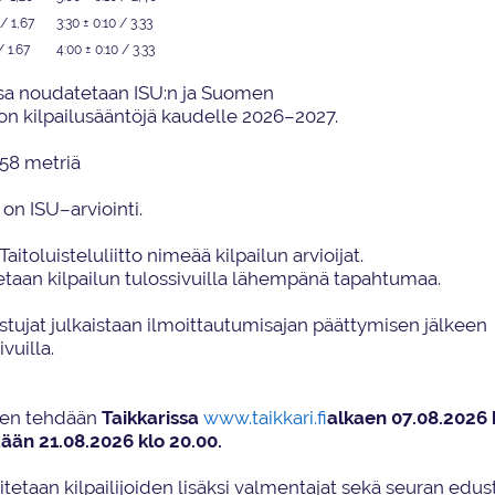
/ 1,67
3:30 ± 0:10
/ 3.33
/
1.67
4:00 ± 0:10
/ 3.33
ssa noudatetaan
ISU:n
ja S
uomen
ton
kilpailusääntöjä kaudelle
202
6
–202
7
.
58
metriä
 on ISU
–
arviointi
.
aitoluisteluliitto
nimeää
kilpailun
arvioijat
.
tetaan
kilpailun tulossivuill
a
lähempänä tapahtumaa
.
istujat julkaistaan ilmoittautumisajan päättymisen jälkeen
ivuilla.
nen
tehdään
Taikkarissa
www.taikkari.fi
alkaen
07
.
08
.20
2
6
tään
21
.
08
.20
2
6
klo 20.0
0.
itetaan kilpailijoiden lisäksi valmentajat sekä seuran edus