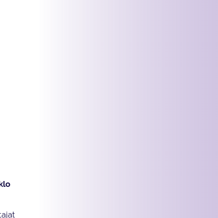
klo
tajat