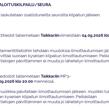
ALOITUS
KILPAILU/SEURA.
 laskutetaan
osallistuneilta seuroilta
kilpailun jälkeen.
titiedot
tallennetaan
Taikkariin
viime
istään
04
.
09
.20
2
6
kl
lementtitietoihin tehdään muutoksia ilmoittautumisen jä
ivittää suoraan kyseisen kilpailun ilmoittautumiseen. Pelk
 tietojen päivittäminen ei muuta jo lähetetyn ilmoittautu
tiedostot
tallennetaan
Taikkariin
MP3
–
09
.20
2
6
klo 20.00
mennessä
.
usiikkia päivitetään ilmoittautumisen jälkeen, musiikki tu
aan kyseisen kilpailun ilmoittautumiseen. Pelkästään
 tietojen päivittäminen ei muuta jo lähetetyn ilmoittautu