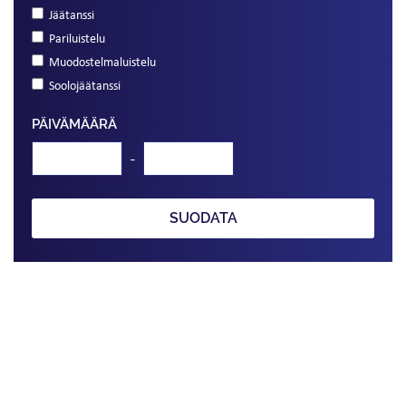
Jäätanssi
Pariluistelu
Muodostelmaluistelu
Soolojäätanssi
PÄIVÄMÄÄRÄ
-
SUODATA