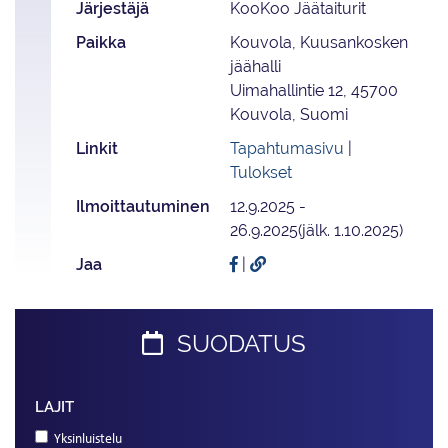
Järjestäjä
KooKoo Jäätaiturit
Paikka
Kouvola, Kuusankosken
jäähalli
Uimahallintie 12, 45700
Kouvola, Suomi
Linkit
Tapahtumasivu
|
Tulokset
Ilmoittautuminen
12.9.2025 -
26.9.2025(jälk. 1.10.2025)
Jaa
|
SUODATUS
LAJIT
Yksinluistelu