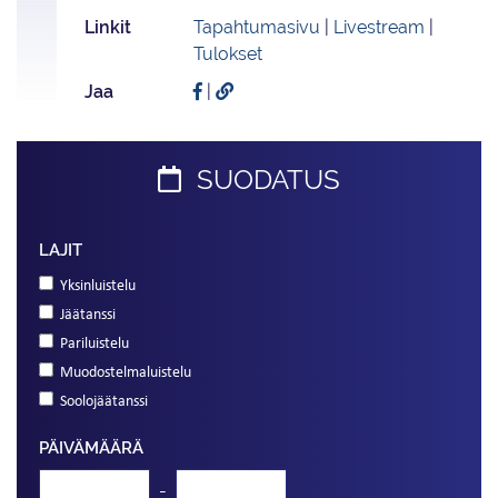
Linkit
Tapahtumasivu
|
Livestream
|
Tulokset
Jaa
|
SUODATUS
LAJIT
Yksinluistelu
Jäätanssi
Pariluistelu
Muodostelmaluistelu
Soolojäätanssi
PÄIVÄMÄÄRÄ
-