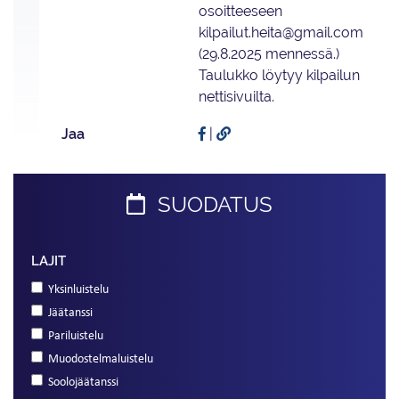
osoitteeseen
kilpailut.heita@gmail.com
(29.8.2025 mennessä.)
Taulukko löytyy kilpailun
nettisivuilta.
Jaa
|
SUODATUS
LAJIT
Yksinluistelu
Jäätanssi
Pariluistelu
Muodostelmaluistelu
Soolojäätanssi