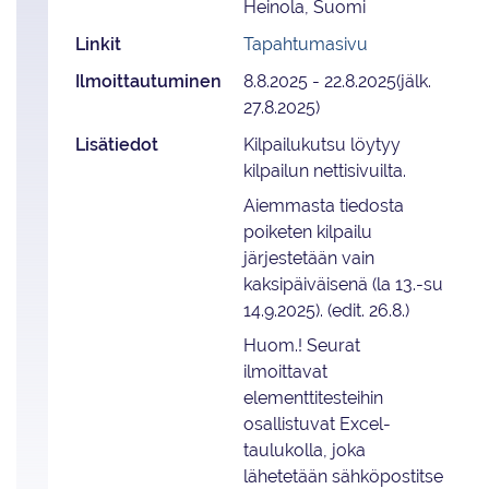
Heinola, Suomi
Linkit
Tapahtumasivu
Ilmoittautuminen
8.8.2025 - 22.8.2025(jälk.
27.8.2025)
Lisätiedot
Kilpailukutsu löytyy
kilpailun nettisivuilta.
Aiemmasta tiedosta
poiketen kilpailu
järjestetään vain
kaksipäiväisenä (la 13.-su
14.9.2025). (edit. 26.8.)
Huom.! Seurat
ilmoittavat
elementtitesteihin
osallistuvat Excel-
taulukolla, joka
lähetetään sähköpostitse